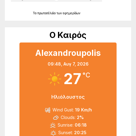
Τα
πρωτοσέλιδα
των
εφημερίδων
Ο Καιρός
Alexandroupolis
09:48,
Αυγ 7, 2026
27
°C
Ηλιόλουστος
Wind Gust:
19 Km/h
Clouds:
2%
Sunrise:
06:18
Sunset:
20:25