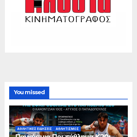
You missed
ΑΘΛΗΤΙΚΈΣ ΕΙΔΉΣΕΙΣ
ΑΘΛΗΤΙΣΜΌΣ
Παγκόσμιο Πρωτάθλημα Κ20: