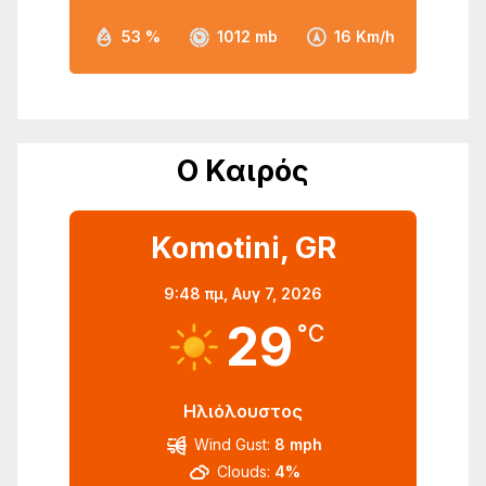
53 %
1012 mb
16 Km/h
Ο Καιρός
Komotini, GR
9:48 πμ,
Αυγ 7, 2026
29
°C
Ηλιόλουστος
Wind Gust:
8 mph
Clouds:
4%