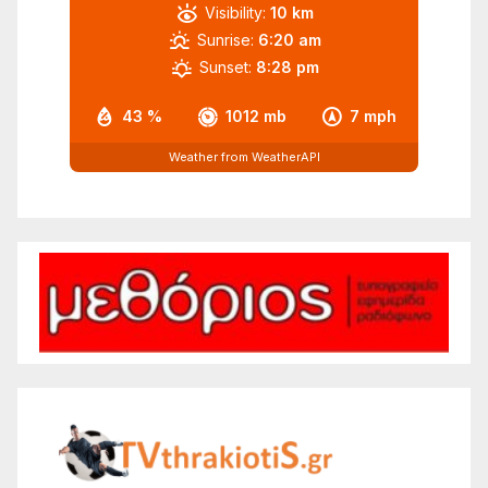
Visibility:
10 km
Sunrise:
6:20 am
Sunset:
8:28 pm
43 %
1012 mb
7 mph
Weather from WeatherAPI