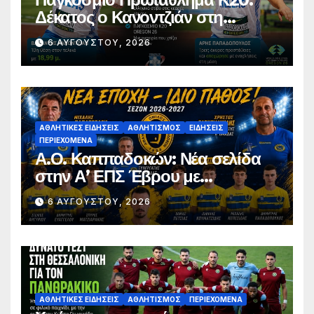
Δέκατος ο Κανοντζιάν στη
σφαιροβολία – Άτυχος ο
6 ΑΥΓΟΎΣΤΟΥ, 2026
Παπαδόπουλος στον τελικό
ΑΘΛΗΤΙΚΈΣ ΕΙΔΉΣΕΙΣ
ΑΘΛΗΤΙΣΜΌΣ
ΕΙΔΉΣΕΙΣ
ΠΕΡΙΕΧΌΜΕΝΑ
Α.Ο. Καππαδοκών: Νέα σελίδα
στην Α’ ΕΠΣ Έβρου με
φιλοδοξίες, σταθερότητα και
6 ΑΥΓΟΎΣΤΟΥ, 2026
επένδυση στη νέα γενιά
ΑΘΛΗΤΙΚΈΣ ΕΙΔΉΣΕΙΣ
ΑΘΛΗΤΙΣΜΌΣ
ΠΕΡΙΕΧΌΜΕΝΑ