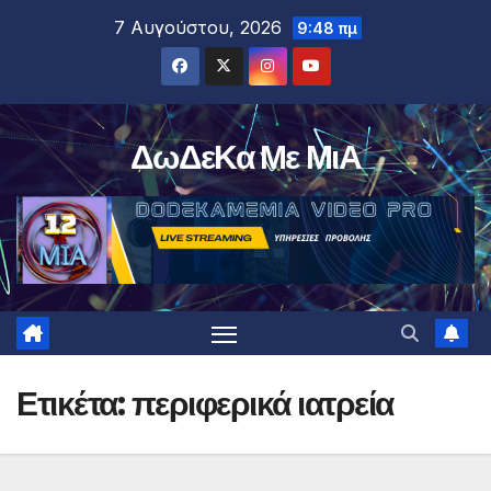
Μετάβαση
7 Αυγούστου, 2026
9:48 πμ
στο
περιεχόμενο
ΔωΔεΚα Με ΜιΑ
Ετικέτα:
περιφερικά ιατρεία