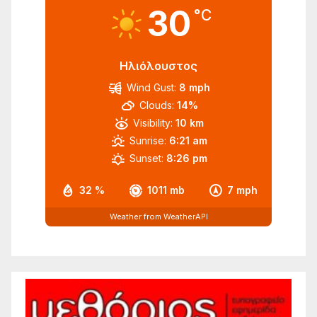
30
°C
Ηλιόλουστος
Wind Gust:
8 mph
Clouds:
14%
Visibility:
10 km
Sunrise:
6:21 am
Sunset:
8:26 pm
32 %
1011 mb
7 mph
Weather from WeatherAPI