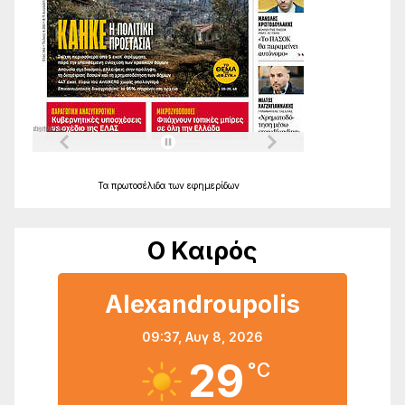
Τα
πρωτοσέλιδα
των
εφημερίδων
Ο Καιρός
Alexandroupolis
09:37,
Αυγ 8, 2026
29
°C