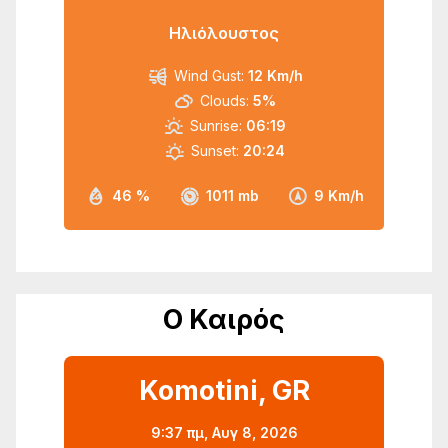
Ηλιόλουστος
Wind Gust:
12 Km/h
Clouds:
5%
Sunrise:
06:19
Sunset:
20:24
46 %
1011 mb
9 Km/h
Ο Καιρός
Komotini, GR
9:37 πμ,
Αυγ 8, 2026