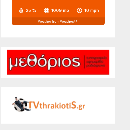
25 %
1009 mb
10 mph
Weather from WeatherAPI