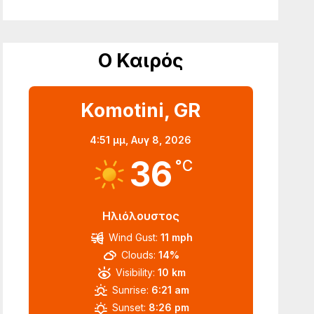
Ο Καιρός
Komotini, GR
4:51 μμ,
Αυγ 8, 2026
36
°C
Ηλιόλουστος
Wind Gust:
11 mph
Clouds:
14%
Visibility:
10 km
Sunrise:
6:21 am
Sunset:
8:26 pm