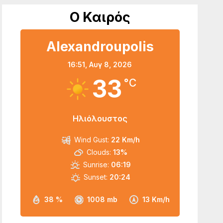
Ο Καιρός
Alexandroupolis
16:51,
Αυγ 8, 2026
33
°C
Ηλιόλουστος
Wind Gust:
22 Km/h
Clouds:
13%
Sunrise:
06:19
Sunset:
20:24
38 %
1008 mb
13 Km/h