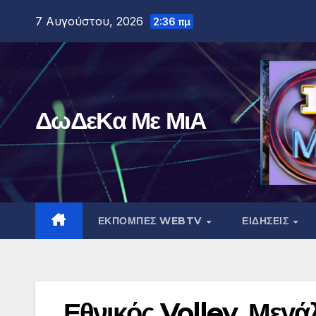
Μετάβαση
7 Αυγούστου, 2026
2:36 πμ
στο
περιεχόμενο
ΔωΔεΚα Με ΜιΑ
ΕΚΠΟΜΠΕΣ WEBTV
ΕΙΔΗΣΕΙΣ
Εθνικός Volley. Μεγά