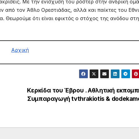
ιακρίσεις. Με την ενίσχυση του ρόστερ στην ανδρική ομ
αν από τον Άθλο Ορεστιάδας, αλλά και παίκτες του Εθν
. Θεωρούμε ότι είναι εφικτός ο στόχος της ανόδου στ
Αρχική
Κερκίδα του Έβρου . Αθλητική εκπομπή
Συμπαραγωγή tvthrakiotis & dodekam