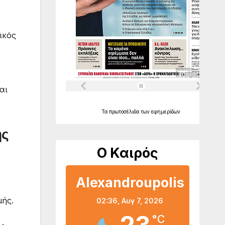
ικός
αι
Τα
πρωτοσέλιδα
των
εφημερίδων
ής
Ο Καιρός
Alexandroupolis
μής.
02:36,
Αυγ 7, 2026
°C