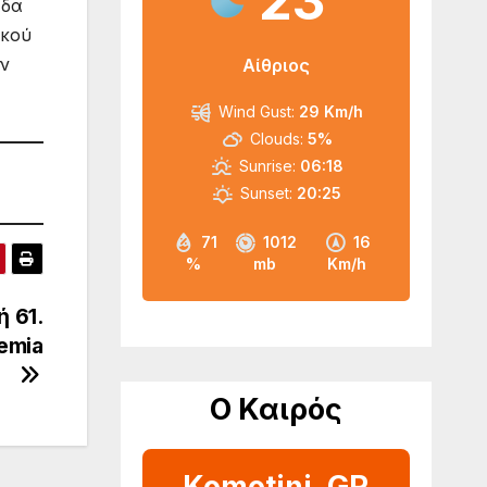
23
άδα
ικού
ην
Αίθριος
Wind Gust:
29 Km/h
Clouds:
5%
Sunrise:
06:18
Sunset:
20:25
71
1012
16
%
mb
Km/h
 61.
emia
Ο Καιρός
Komotini, GR