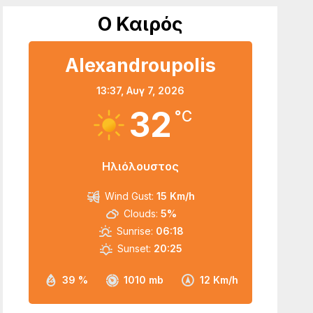
Ο Καιρός
Alexandroupolis
13:37,
Αυγ 7, 2026
32
°C
Ηλιόλουστος
Wind Gust:
15 Km/h
Clouds:
5%
Sunrise:
06:18
Sunset:
20:25
39 %
1010 mb
12 Km/h