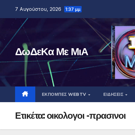
Μετάβαση
7 Αυγούστου, 2026
1:37 μμ
στο
περιεχόμενο
ΔωΔεΚα Με ΜιΑ
ΕΚΠΟΜΠΕΣ WEBTV
ΕΙΔΗΣΕΙΣ
Ετικέτα:
οικολογοι -πρασινοι