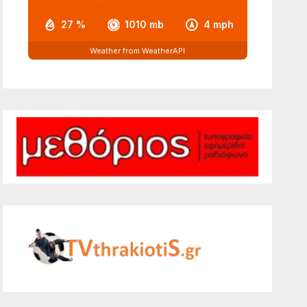
27 %
1010 mb
4 mph
Weather from WeatherAPI