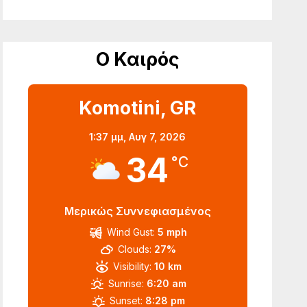
Ο Καιρός
Komotini, GR
1:37 μμ,
Αυγ 7, 2026
34
°C
Μερικώς Συννεφιασμένος
Wind Gust:
5 mph
Clouds:
27%
Visibility:
10 km
Sunrise:
6:20 am
Sunset:
8:28 pm