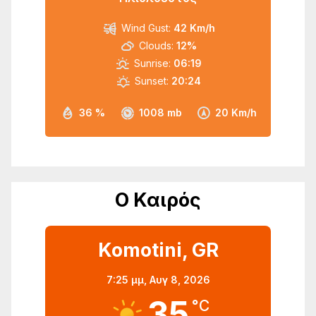
Wind Gust:
42 Km/h
Clouds:
12%
Sunrise:
06:19
Sunset:
20:24
36 %
1008 mb
20 Km/h
Ο Καιρός
Komotini, GR
7:25 μμ,
Αυγ 8, 2026
35
°C