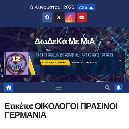
Μετάβαση
8 Αυγούστου, 2026
7:25 μμ
στο
περιεχόμενο
ΔωΔεΚα Με ΜιΑ
Ετικέτα:
ΟΙΚΟΛΟΓΟΙ ΠΡΑΣΙΝΟΙ
ΓΕΡΜΑΝΙΑ