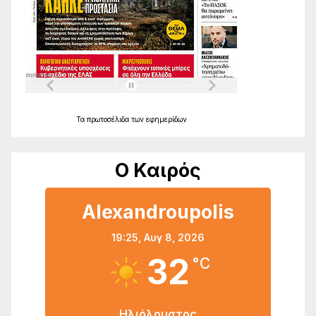
Τα
πρωτοσέλιδα
των
εφημερίδων
Ο Καιρός
Alexandroupolis
19:25,
Αυγ 8, 2026
32
°C
Ηλιόλουστος