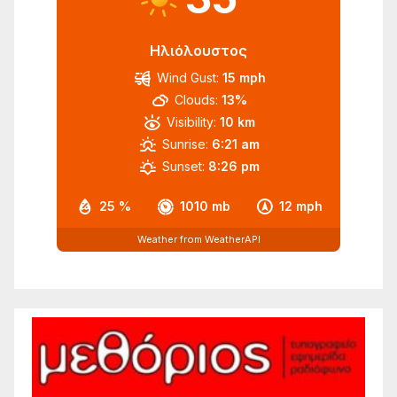
Ηλιόλουστος
Wind Gust:
15 mph
Clouds:
13%
Visibility:
10 km
Sunrise:
6:21 am
Sunset:
8:26 pm
25 %
1010 mb
12 mph
Weather from WeatherAPI