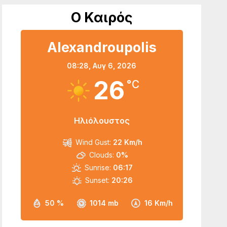
Ο Καιρός
Alexandroupolis
08:28,
Αυγ 6, 2026
26
°C
Ηλιόλουστος
Wind Gust:
22 Km/h
Clouds:
0%
Sunrise:
06:17
Sunset:
20:26
50 %
1014 mb
16 Km/h