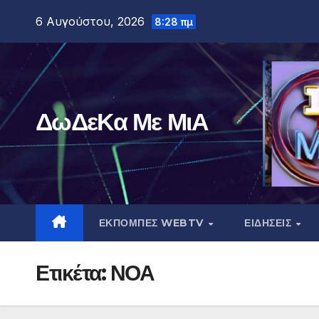
Μετάβαση
6 Αυγούστου, 2026
8:28 πμ
στο
περιεχόμενο
ΔωΔεΚα Με ΜιΑ
ΕΚΠΟΜΠΕΣ WEBTV
ΕΙΔΗΣΕΙΣ
Ετικέτα:
ΝΟΑ