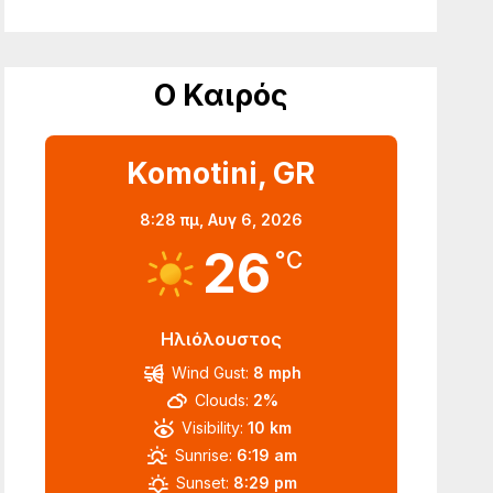
Ο Καιρός
Komotini, GR
8:28 πμ,
Αυγ 6, 2026
26
°C
Ηλιόλουστος
Wind Gust:
8 mph
Clouds:
2%
Visibility:
10 km
Sunrise:
6:19 am
Sunset:
8:29 pm