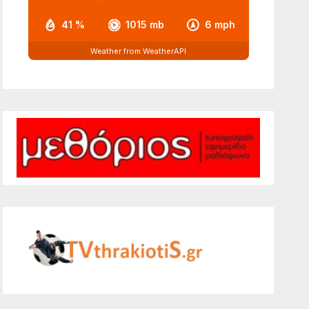
41 %
1015 mb
6 mph
Weather from WeatherAPI