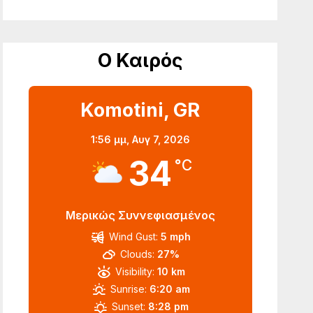
Ο Καιρός
Komotini, GR
1:56 μμ,
Αυγ 7, 2026
34
°C
Μερικώς Συννεφιασμένος
Wind Gust:
5 mph
Clouds:
27%
Visibility:
10 km
Sunrise:
6:20 am
Sunset:
8:28 pm