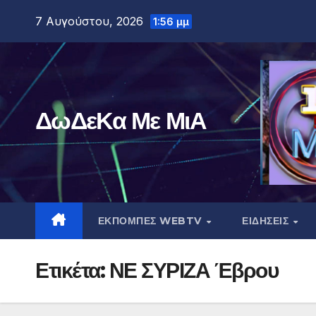
Μετάβαση
7 Αυγούστου, 2026
1:56 μμ
στο
περιεχόμενο
ΔωΔεΚα Με ΜιΑ
ΕΚΠΟΜΠΕΣ WEBTV
ΕΙΔΗΣΕΙΣ
Ετικέτα:
ΝΕ ΣΥΡΙΖΑ Έβρου