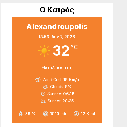
Ο Καιρός
Alexandroupolis
13:56,
Αυγ 7, 2026
32
°C
Ηλιόλουστος
Wind Gust:
15 Km/h
Clouds:
5%
Sunrise:
06:18
Sunset:
20:25
39 %
1010 mb
12 Km/h