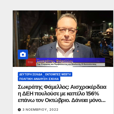
ΔΕΎΤΕΡΗ ΣΕΛΊΔΑ
ΕΚΠΟΜΠΈΣ WEBTV
ΠΟΛΙΤΙΚΉ-ΑΝΆΛΥΣΗ-ΣΧΌΛΙΑ
Σωκράτης Φάμελλος: Αισχροκέρδεια
η ΔΕΗ πουλούσε με καπέλο 156%
επάνω τον Οκτώβριο. Δάνεια μόνο
στους κολλητούς, τύπου Πάτση.
3 ΝΟΕΜΒΡΊΟΥ, 2022