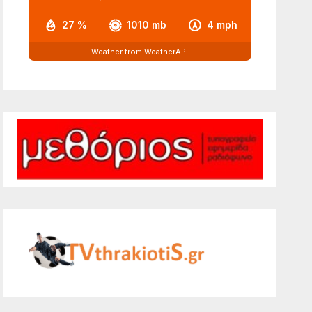
27 %
1010 mb
4 mph
Weather from WeatherAPI