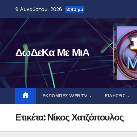
Μετάβαση
9 Αυγούστου, 2026
3:40 μμ
στο
περιεχόμενο
ΔωΔεΚα Με ΜιΑ
ΕΚΠΟΜΠΕΣ WEBTV
ΕΙΔΗΣΕΙΣ
Ετικέτα:
Νίκος Χατζόπουλος