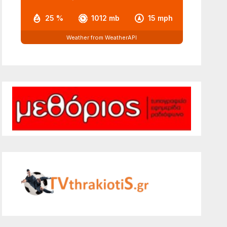
25 %
1012 mb
15 mph
Weather from WeatherAPI