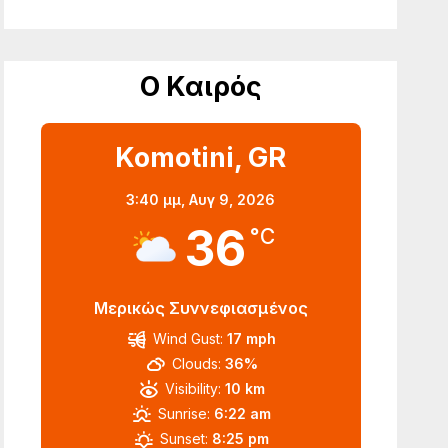
Ο Καιρός
Komotini, GR
3:40 μμ,
Αυγ 9, 2026
36
°C
Μερικώς Συννεφιασμένος
Wind Gust:
17 mph
Clouds:
36%
Visibility:
10 km
Sunrise:
6:22 am
Sunset:
8:25 pm