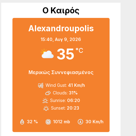
Ο Καιρός
Alexandroupolis
15:40,
Αυγ 9, 2026
35
°C
Μερικώς Συννεφιασμένος
Wind Gust:
41 Km/h
Clouds:
31%
Sunrise:
06:20
Sunset:
20:23
32 %
1012 mb
30 Km/h