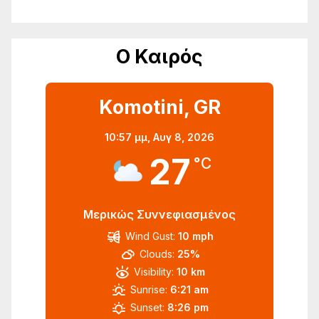
Ο Καιρός
Komotini, GR
10:57 μμ,
Αυγ 8, 2026
27
°C
Μερικώς Συννεφιασμένος
Wind Gust:
10 mph
Clouds:
25%
Visibility:
10 km
Sunrise:
6:21 am
Sunset:
8:26 pm