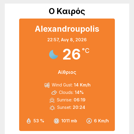
Ο Καιρός
Alexandroupolis
22:57,
Αυγ 8, 2026
26
°C
Αίθριος
Wind Gust:
14 Km/h
Clouds:
14%
Sunrise:
06:19
Sunset:
20:24
53 %
1011 mb
6 Km/h