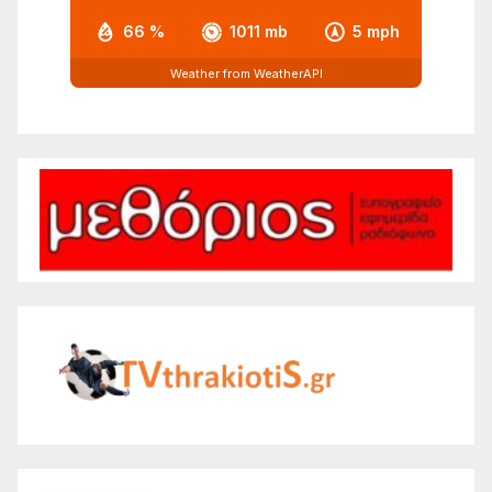
66 %
1011 mb
5 mph
Weather from WeatherAPI