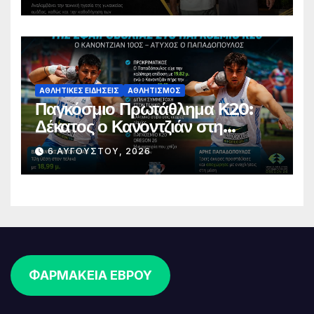
ΑΘΛΗΤΙΚΈΣ ΕΙΔΉΣΕΙΣ
ΑΘΛΗΤΙΣΜΌΣ
Παγκόσμιο Πρωτάθλημα Κ20:
Δέκατος ο Κανοντζιάν στη
σφαιροβολία – Άτυχος ο
6 ΑΥΓΟΎΣΤΟΥ, 2026
Παπαδόπουλος στον τελικό
ΦΑΡΜΑΚΕΙΑ ΕΒΡΟΥ