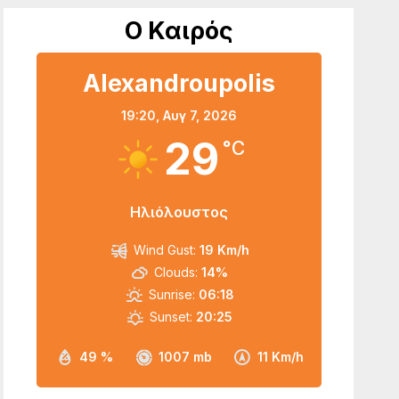
Ο Καιρός
Alexandroupolis
19:20,
Αυγ 7, 2026
29
°C
Ηλιόλουστος
Wind Gust:
19 Km/h
Clouds:
14%
Sunrise:
06:18
Sunset:
20:25
49 %
1007 mb
11 Km/h