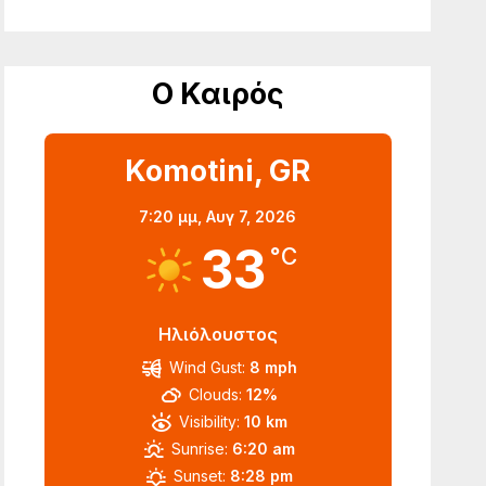
Ο Καιρός
Komotini, GR
7:20 μμ,
Αυγ 7, 2026
33
°C
Ηλιόλουστος
Wind Gust:
8 mph
Clouds:
12%
Visibility:
10 km
Sunrise:
6:20 am
Sunset:
8:28 pm