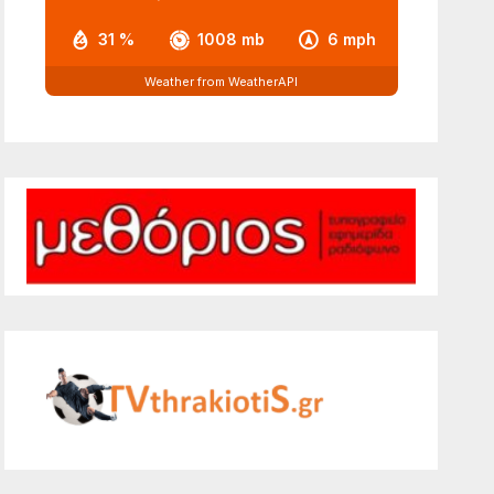
31 %
1008 mb
6 mph
Weather from WeatherAPI