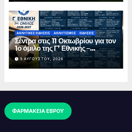
ΑΘΛΗΤΙΚΈΣ ΕΙΔΉΣΕΙΣ
ΑΘΛΗΤΙΣΜΌΣ
ΕΙΔΉΣΕΙΣ
Σέντρα στις 11 Οκτωβρίου για τον
1ο όμιλο της Γ’ Εθνικής –
Ανακοινώθηκε το πλήρες
5 ΑΥΓΟΎΣΤΟΥ, 2026
πρόγραμμα
ΦΑΡΜΑΚΕΙΑ ΕΒΡΟΥ