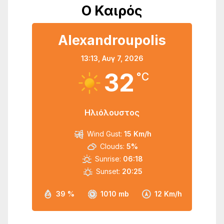
Ο Καιρός
Alexandroupolis
13:13,
Αυγ 7, 2026
32
°C
Ηλιόλουστος
Wind Gust:
15 Km/h
Clouds:
5%
Sunrise:
06:18
Sunset:
20:25
39 %
1010 mb
12 Km/h