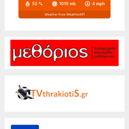
52 %
1010 mb
4 mph
Weather from WeatherAPI