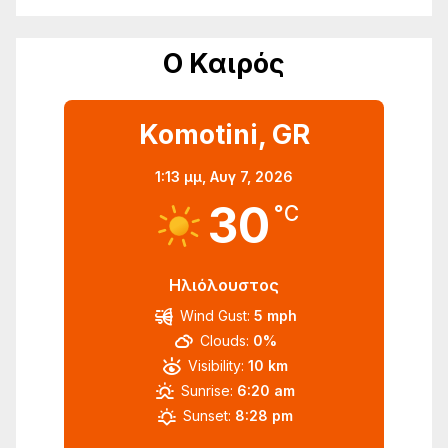
Ο Καιρός
Komotini, GR
1:13 μμ,
Αυγ 7, 2026
30
°C
Ηλιόλουστος
Wind Gust:
5 mph
Clouds:
0%
Visibility:
10 km
Sunrise:
6:20 am
Sunset:
8:28 pm