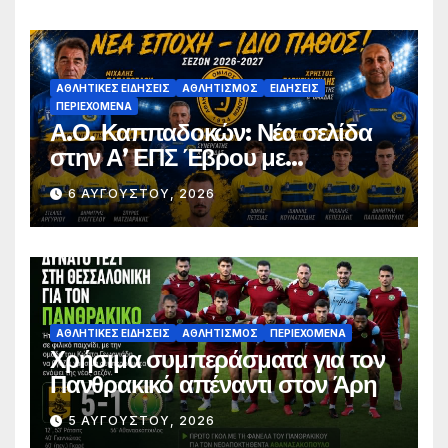
ΑΘΛΗΤΙΚΈΣ ΕΙΔΉΣΕΙΣ
ΑΘΛΗΤΙΣΜΌΣ
ΕΙΔΉΣΕΙΣ
ΠΕΡΙΕΧΌΜΕΝΑ
Α.Ο. Καππαδοκών: Νέα σελίδα
στην Α’ ΕΠΣ Έβρου με
φιλοδοξίες, σταθερότητα και
6 ΑΥΓΟΎΣΤΟΥ, 2026
επένδυση στη νέα γενιά
ΑΘΛΗΤΙΚΈΣ ΕΙΔΉΣΕΙΣ
ΑΘΛΗΤΙΣΜΌΣ
ΠΕΡΙΕΧΌΜΕΝΑ
Χρήσιμα συμπεράσματα για τον
Πανθρακικό απέναντι στον Άρη
5 ΑΥΓΟΎΣΤΟΥ, 2026