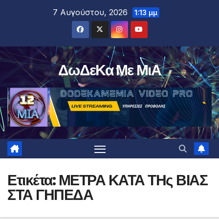
Μετάβαση
7 Αυγούστου, 2026
1:13 μμ
στο
περιεχόμενο
ΔωΔεΚα Με ΜιΑ
Ετικέτα:
ΜΕΤΡΑ ΚΑΤΑ ΤΗς ΒΙΑΣ
ΣΤΑ ΓΗΠΕΔΑ