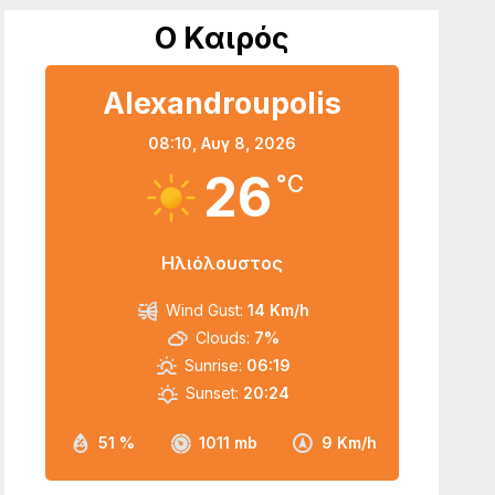
Ο Καιρός
Alexandroupolis
08:10,
Αυγ 8, 2026
26
°C
Ηλιόλουστος
Wind Gust:
14 Km/h
Clouds:
7%
Sunrise:
06:19
Sunset:
20:24
51 %
1011 mb
9 Km/h