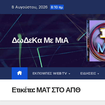
Μετάβαση
8 Αυγούστου, 2026
8:10 πμ
στο
περιεχόμενο
ΔωΔεΚα Με ΜιΑ
ΕΚΠΟΜΠΕΣ WEBTV
ΕΙΔΗΣΕΙΣ
Ετικέτα:
ΜΑΤ ΣΤΟ ΑΠΘ