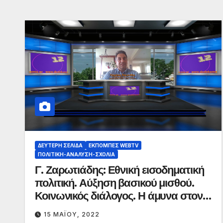
ΔΕΎΤΕΡΗ ΣΕΛΊΔΑ
ΕΚΠΟΜΠΈΣ WEBTV
ΠΟΛΙΤΙΚΉ-ΑΝΆΛΥΣΗ-ΣΧΌΛΙΑ
Γ. Ζαρωτιάδης: Εθνική εισοδηματική
πολιτική. Αύξηση βασικού μισθού.
Κοινωνικός διάλογος. Η άμυνα στον
πληθωρισμό
15 ΜΑΪ́ΟΥ, 2022