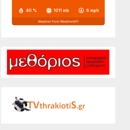
40 %
1011 mb
6 mph
Weather from WeatherAPI