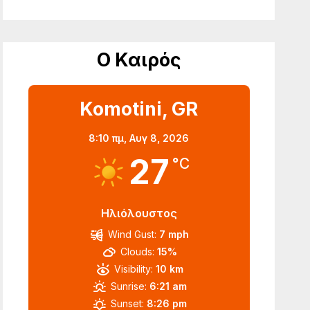
Ο Καιρός
Komotini, GR
8:10 πμ,
Αυγ 8, 2026
27
°C
Ηλιόλουστος
Wind Gust:
7 mph
Clouds:
15%
Visibility:
10 km
Sunrise:
6:21 am
Sunset:
8:26 pm