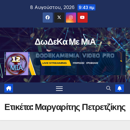
Μετάβαση
8 Αυγούστου, 2026
9:43 πμ
στο
περιεχόμενο
ΔωΔεΚα Με ΜιΑ
Ετικέτα:
Μαργαρίτης Πετρετζίκης