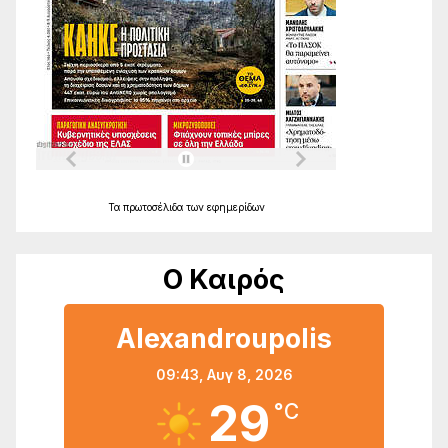
Τα
πρωτοσέλιδα
των
εφημερίδων
Ο Καιρός
Alexandroupolis
09:43,
Αυγ 8, 2026
29
°C