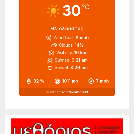
30
°C
Ηλιόλουστος
Wind Gust:
8 mph
Clouds:
14%
Visibility:
10 km
Sunrise:
6:21 am
Sunset:
8:26 pm
32 %
1011 mb
7 mph
Weather from WeatherAPI