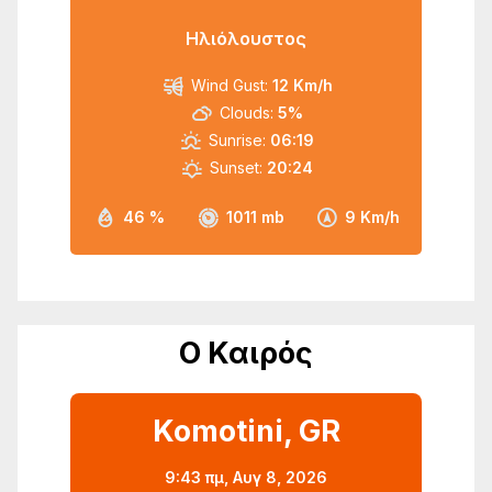
Ηλιόλουστος
Wind Gust:
12 Km/h
Clouds:
5%
Sunrise:
06:19
Sunset:
20:24
46 %
1011 mb
9 Km/h
Ο Καιρός
Komotini, GR
9:43 πμ,
Αυγ 8, 2026