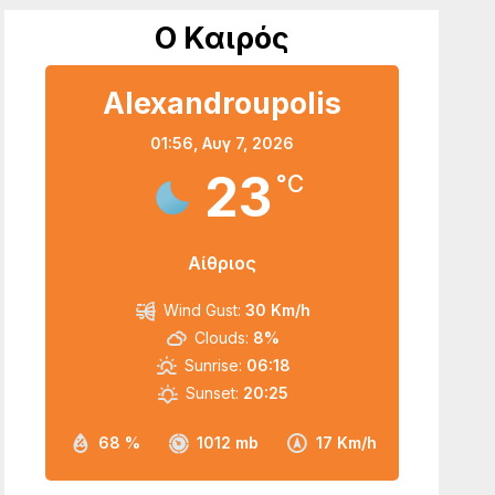
Ο Καιρός
Alexandroupolis
01:56,
Αυγ 7, 2026
23
°C
Αίθριος
Wind Gust:
30 Km/h
Clouds:
8%
Sunrise:
06:18
Sunset:
20:25
68 %
1012 mb
17 Km/h