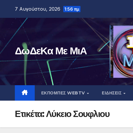
Μετάβαση
7 Αυγούστου, 2026
1:56 πμ
στο
περιεχόμενο
ΔωΔεΚα Με ΜιΑ
ΕΚΠΟΜΠΕΣ WEBTV
ΕΙΔΗΣΕΙΣ
Ετικέτα:
Λύκειο Σουφλιου