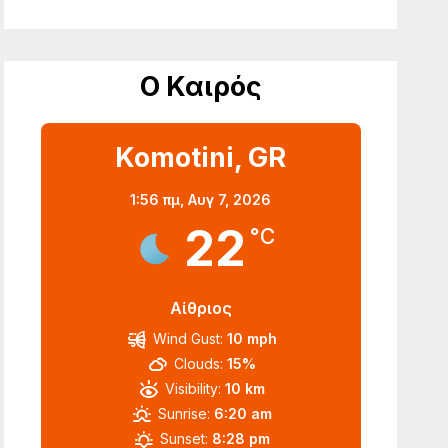
Ο Καιρός
Komotini, GR
1:56 πμ,
Αυγ 7, 2026
22
°C
Αίθριος
Wind Gust:
10 mph
Clouds:
15%
Visibility:
10 km
Sunrise:
6:20 am
Sunset:
8:28 pm