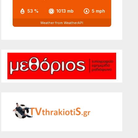
53 %
1013 mb
5 mph
Weather from WeatherAPI