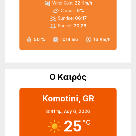
Wind Gust:
22 Km/h
Clouds:
0%
Sunrise:
06:17
Sunset:
20:26
50 %
1014 mb
16 Km/h
Ο Καιρός
Komotini, GR
8:41 πμ,
Αυγ 6, 2026
25
°C