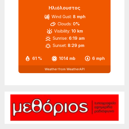
Ηλιόλουστος
Wind Gust:
8 mph
Clouds:
0%
Visibility:
10 km
Sunrise:
6:19 am
Sunset:
8:29 pm
61 %
1014 mb
6 mph
Weather from WeatherAPI