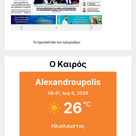
Τα
πρωτοσέλιδα
των
εφημερίδων
Ο Καιρός
Alexandroupolis
08:41,
Αυγ 6, 2026
26
°C
Ηλιόλουστος