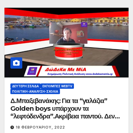
ΔΕΎΤΕΡΗ ΣΕΛΊΔΑ
ΕΚΠΟΜΠΈΣ WEBTV
ΠΟΛΙΤΙΚΉ-ΑΝΆΛΥΣΗ-ΣΧΌΛΙΑ
Δ.Μπαξεβανάκης: Για τα “γαλάζια”
Golden boys υπάρχουν τα
“λεφτόδενδρα”.Ακρίβεια παντού. Δεν
πάει άλλο.
18 ΦΕΒΡΟΥΑΡΊΟΥ, 2022