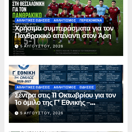
ΑΘΛΗΤΙΚΈΣ ΕΙΔΉΣΕΙΣ
ΑΘΛΗΤΙΣΜΌΣ
ΠΕΡΙΕΧΌΜΕΝΑ
Χρήσιμα συμπεράσματα για τον
Πανθρακικό απέναντι στον Άρη
5 ΑΥΓΟΎΣΤΟΥ, 2026
ΑΘΛΗΤΙΚΈΣ ΕΙΔΉΣΕΙΣ
ΑΘΛΗΤΙΣΜΌΣ
ΕΙΔΉΣΕΙΣ
Σέντρα στις 11 Οκτωβρίου για τον
1ο όμιλο της Γ’ Εθνικής –
Ανακοινώθηκε το πλήρες
5 ΑΥΓΟΎΣΤΟΥ, 2026
πρόγραμμα