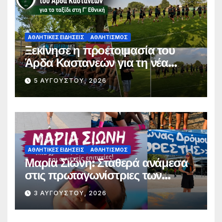
ΑΘΛΗΤΙΚΈΣ ΕΙΔΉΣΕΙΣ
ΑΘΛΗΤΙΣΜΌΣ
Ξεκίνησε η προετοιμασία του
Άρδα Καστανεών για τη νέα
πρόκληση της Γ’ Εθνικής
5 ΑΥΓΟΎΣΤΟΥ, 2026
ΑΘΛΗΤΙΚΈΣ ΕΙΔΉΣΕΙΣ
ΑΘΛΗΤΙΣΜΌΣ
Μαρία Σιώνη: Σταθερά ανάμεσα
στις πρωταγωνίστριες των
δρομικών διοργανώσεων
3 ΑΥΓΟΎΣΤΟΥ, 2026