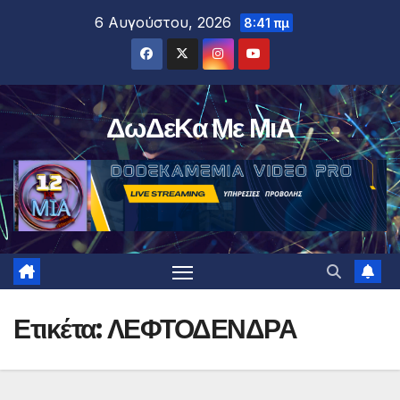
Μετάβαση
6 Αυγούστου, 2026
8:41 πμ
στο
περιεχόμενο
ΔωΔεΚα Με ΜιΑ
Ετικέτα:
ΛΕΦΤΟΔΕΝΔΡΑ