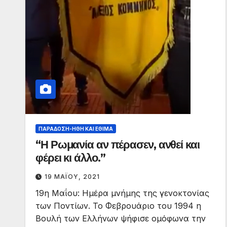
ΠΑΡΆΔΟΣΗ-ΉΘΗ ΚΑΙ ΈΘΙΜΑ
“Η Ρωμανία αν πέρασεν, ανθεί και
φέρει κι άλλο.”
19 ΜΑΪ́ΟΥ, 2021
19η Μαΐου: Ημέρα μνήμης της γενοκτονίας
των Ποντίων. Το Φεβρουάριο του 1994 η
Βουλή των Ελλήνων ψήφισε ομόφωνα την