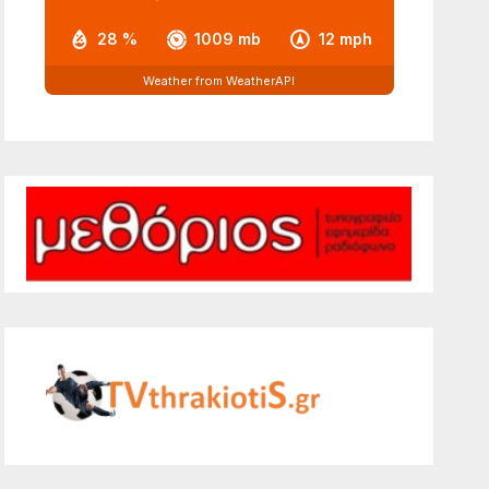
28 %
1009 mb
12 mph
Weather from WeatherAPI