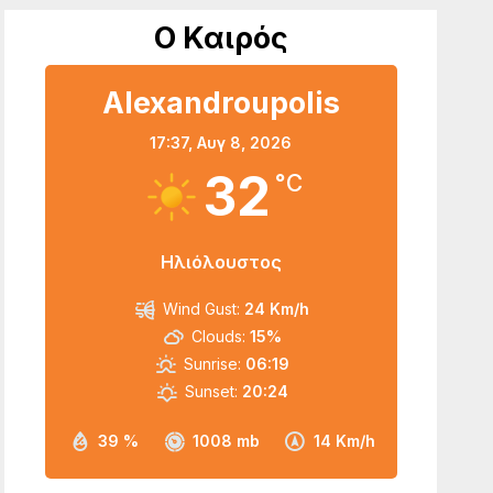
Ο Καιρός
Alexandroupolis
17:37,
Αυγ 8, 2026
32
°C
Ηλιόλουστος
Wind Gust:
24 Km/h
Clouds:
15%
Sunrise:
06:19
Sunset:
20:24
39 %
1008 mb
14 Km/h