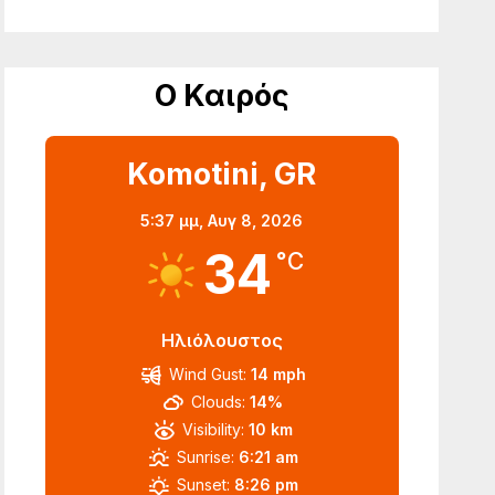
Ο Καιρός
Komotini, GR
5:37 μμ,
Αυγ 8, 2026
34
°C
Ηλιόλουστος
Wind Gust:
14 mph
Clouds:
14%
Visibility:
10 km
Sunrise:
6:21 am
Sunset:
8:26 pm