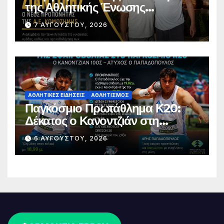
της Αθλητικής Ένωσης
Κομοτηνής
7 ΑΥΓΟΎΣΤΟΥ, 2026
ΑΘΛΗΤΙΚΈΣ ΕΙΔΉΣΕΙΣ
ΑΘΛΗΤΙΣΜΌΣ
Παγκόσμιο Πρωτάθλημα Κ20:
Δέκατος ο Κανοντζιάν στη
σφαιροβολία – Άτυχος ο
6 ΑΥΓΟΎΣΤΟΥ, 2026
Παπαδόπουλος στον τελικό