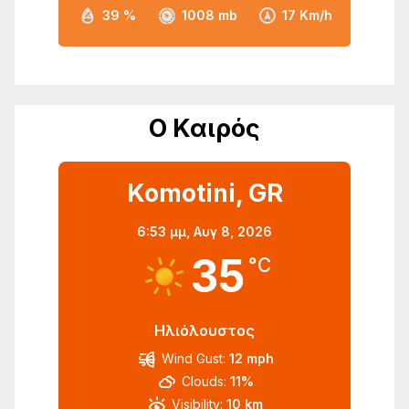
39 %
1008 mb
17 Km/h
Ο Καιρός
Komotini, GR
6:53 μμ,
Αυγ 8, 2026
35
°C
Ηλιόλουστος
Wind Gust:
12 mph
Clouds:
11%
Visibility:
10 km