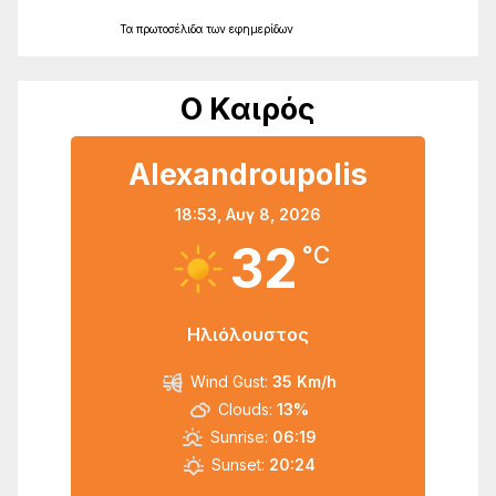
Τα
πρωτοσέλιδα
των
εφημερίδων
Ο Καιρός
Alexandroupolis
18:53,
Αυγ 8, 2026
32
°C
Ηλιόλουστος
Wind Gust:
35 Km/h
Clouds:
13%
Sunrise:
06:19
Sunset:
20:24