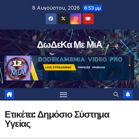
Μετάβαση
8 Αυγούστου, 2026
6:53 μμ
στο
περιεχόμενο
ΔωΔεΚα Με ΜιΑ
Ετικέτα:
Δημόσιο Σύστημα
Υγείας