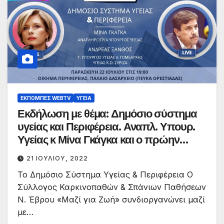
ΕΚΠΟΜΠΈΣ WEBTV
ΥΓΕΊΑ
Εκδήλωση με θέμα: Δημόσιο σύστημα
υγείας και Περιφέρεια. Αναπλ. Υπουρ.
Υγείας κ Μίνα Γκάγκα και ο πρώην
Υπουργ. Υγείας, Τομεάρχης Υγείας
21 ΙΟΥΛΊΟΥ, 2022
ΣΥΡΙΖΑ κ Ανδρέας Ξανθός. Παρασκευή
Το Δημόσιο Σύστημα Υγείας & Περιφέρεια Ο
22/7 έναρξη live ώρα 18:45
Σύλλογος Καρκινοπαθών & Σπάνιων Παθήσεων
Ν. Έβρου «Μαζί για Ζωή» συνδιοργανώνει μαζί
με…