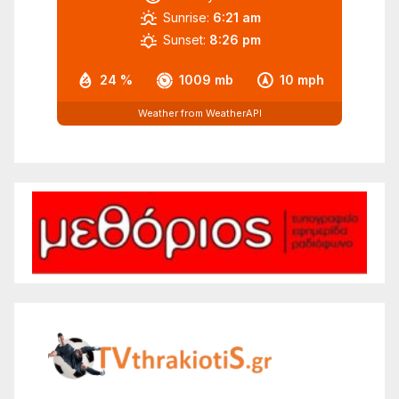
Sunrise:
6:21 am
Sunset:
8:26 pm
24 %
1009 mb
10 mph
Weather from WeatherAPI