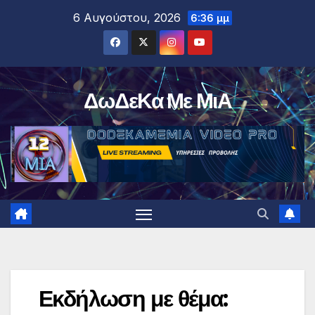
Μετάβαση
6 Αυγούστου, 2026
6:36 μμ
στο
περιεχόμενο
ΔωΔεΚα Με ΜιΑ
Εκδήλωση με θέμα: