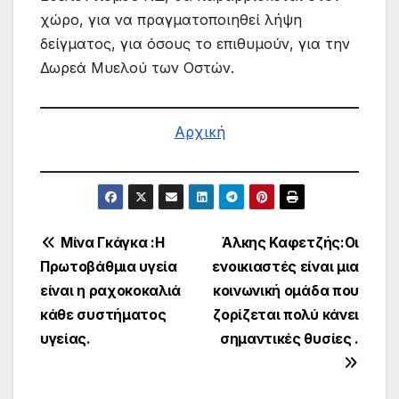
χώρο, για να πραγματοποιηθεί λήψη
δείγματος, για όσους το επιθυμούν, για την
Δωρεά Μυελού των Οστών.
Αρχική
Πλοήγηση
Μίνα Γκάγκα :Η
Άλκης Καφετζής:Οι
Πρωτοβάθμια υγεία
ενοικιαστές είναι μια
άρθρων
είναι η ραχοκοκαλιά
κοινωνική ομάδα που
κάθε συστήματος
ζορίζεται πολύ κάνει
υγείας.
σημαντικές θυσίες .