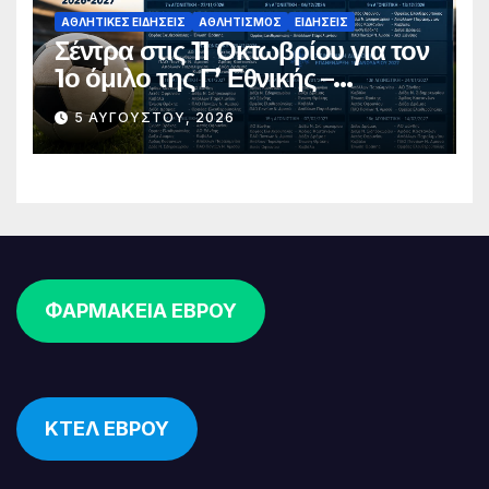
ΑΘΛΗΤΙΚΈΣ ΕΙΔΉΣΕΙΣ
ΑΘΛΗΤΙΣΜΌΣ
ΕΙΔΉΣΕΙΣ
Σέντρα στις 11 Οκτωβρίου για τον
1ο όμιλο της Γ’ Εθνικής –
Ανακοινώθηκε το πλήρες
5 ΑΥΓΟΎΣΤΟΥ, 2026
πρόγραμμα
ΦΑΡΜΑΚΕΙΑ ΕΒΡΟΥ
ΚΤΕΛ ΕΒΡΟΥ