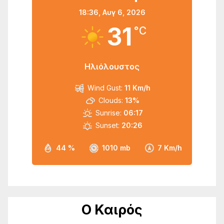
18:36,
Αυγ 6, 2026
31
°C
Ηλιόλουστος
Wind Gust:
11 Km/h
Clouds:
13%
Sunrise:
06:17
Sunset:
20:26
44 %
1010 mb
7 Km/h
Ο Καιρός