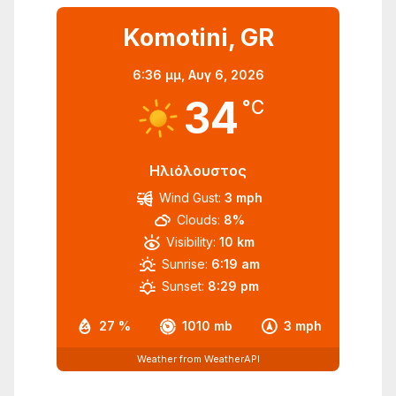
Komotini, GR
6:36 μμ,
Αυγ 6, 2026
34
°C
Ηλιόλουστος
Wind Gust:
3 mph
Clouds:
8%
Visibility:
10 km
Sunrise:
6:19 am
Sunset:
8:29 pm
27 %
1010 mb
3 mph
Weather from WeatherAPI