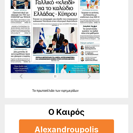
Τα
πρωτοσέλιδα
των
εφημερίδων
Ο Καιρός
Alexandroupolis