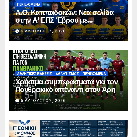
ΠΕΡΙΕΧΌΜΕΝΑ
Α.Ο. Καππαδοκών: Νέα σελίδα
στην Α’ ΕΠΣ Έβρου με
φιλοδοξίες, σταθερότητα και
6 ΑΥΓΟΎΣΤΟΥ, 2026
επένδυση στη νέα γενιά
ΑΘΛΗΤΙΚΈΣ ΕΙΔΉΣΕΙΣ
ΑΘΛΗΤΙΣΜΌΣ
ΠΕΡΙΕΧΌΜΕΝΑ
Χρήσιμα συμπεράσματα για τον
Πανθρακικό απέναντι στον Άρη
5 ΑΥΓΟΎΣΤΟΥ, 2026