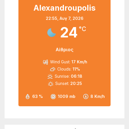
Alexandroupolis
22:55,
Αυγ 7, 2026
24
°C
Αίθριος
Wind Gust:
17 Km/h
Clouds:
11%
Sunrise:
06:18
Sunset:
20:25
63 %
1009 mb
8 Km/h