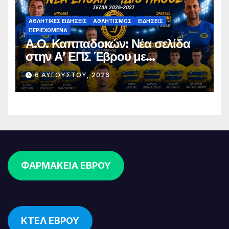
ΑΘΛΗΤΙΚΈΣ ΕΙΔΉΣΕΙΣ
ΑΘΛΗΤΙΣΜΌΣ
ΕΙΔΉΣΕΙΣ
ΠΕΡΙΕΧΌΜΕΝΑ
Α.Ο. Καππαδοκών: Νέα σελίδα
στην Α’ ΕΠΣ Έβρου με
φιλοδοξίες, σταθερότητα και
6 ΑΥΓΟΎΣΤΟΥ, 2026
επένδυση στη νέα γενιά
ΦΑΡΜΑΚΕΙΑ ΕΒΡΟΥ
ΚΤΕΛ ΕΒΡΟΥ