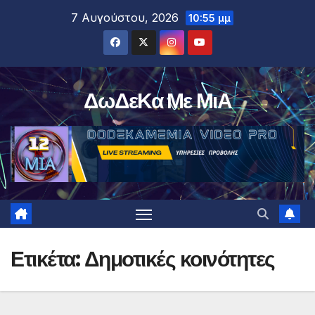
Μετάβαση
7 Αυγούστου, 2026
10:55 μμ
στο
περιεχόμενο
ΔωΔεΚα Με ΜιΑ
Ετικέτα:
Δημοτικές κοινότητες