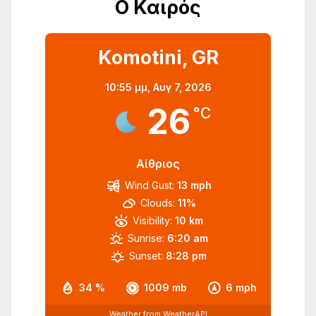
Ο Καιρός
Komotini, GR
10:55 μμ,
Αυγ 7, 2026
26
°C
Αίθριος
Wind Gust:
13 mph
Clouds:
11%
Visibility:
10 km
Sunrise:
6:20 am
Sunset:
8:28 pm
34 %
1009 mb
6 mph
Weather from WeatherAPI