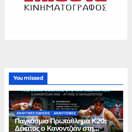
You missed
ΑΘΛΗΤΙΚΈΣ ΕΙΔΉΣΕΙΣ
ΑΘΛΗΤΙΣΜΌΣ
Παγκόσμιο Πρωτάθλημα Κ20:
Δέκατος ο Κανοντζιάν στη