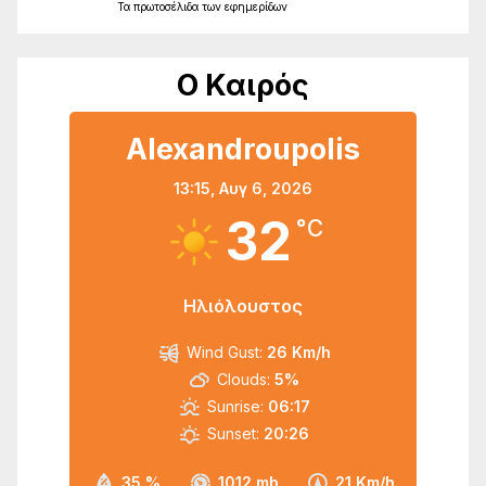
Τα
πρωτοσέλιδα
των
εφημερίδων
Ο Καιρός
Alexandroupolis
13:15,
Αυγ 6, 2026
32
°C
Ηλιόλουστος
Wind Gust:
26 Km/h
Clouds:
5%
Sunrise:
06:17
Sunset:
20:26
35 %
1012 mb
21 Km/h