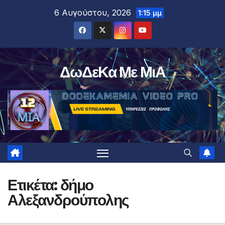
Μετάβαση
6 Αυγούστου, 2026
1:15 μμ
στο
περιεχόμενο
ΔωΔεΚα Με ΜιΑ
Ετικέτα:
δήμο
Αλεξανδρούπολης