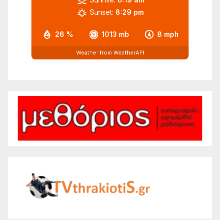
Sunset:
8:29 pm
26 %
1013 mb
8 mph
Weather from WeatherAPI