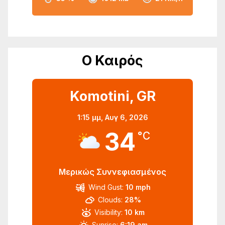
Ο Καιρός
Komotini, GR
1:15 μμ,
Αυγ 6, 2026
34
°C
Μερικώς Συννεφιασμένος
Wind Gust:
10 mph
Clouds:
28%
Visibility:
10 km
Sunrise:
6:19 am