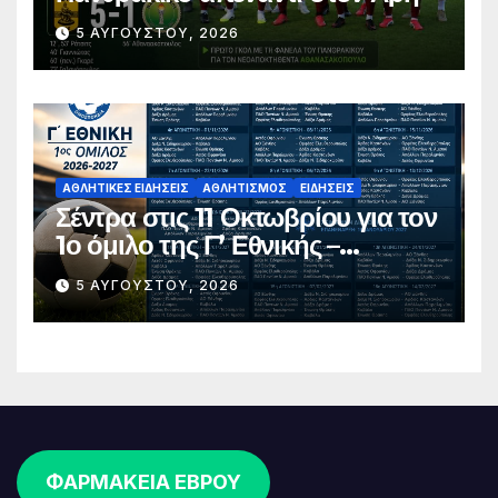
5 ΑΥΓΟΎΣΤΟΥ, 2026
ΑΘΛΗΤΙΚΈΣ ΕΙΔΉΣΕΙΣ
ΑΘΛΗΤΙΣΜΌΣ
ΕΙΔΉΣΕΙΣ
Σέντρα στις 11 Οκτωβρίου για τον
1ο όμιλο της Γ’ Εθνικής –
Ανακοινώθηκε το πλήρες
5 ΑΥΓΟΎΣΤΟΥ, 2026
πρόγραμμα
ΦΑΡΜΑΚΕΙΑ ΕΒΡΟΥ