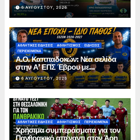
σφαιροβολία – Άτυχος ο
6 ΑΥΓΟΎΣΤΟΥ, 2026
Παπαδόπουλος στον τελικό
ΑΘΛΗΤΙΚΈΣ ΕΙΔΉΣΕΙΣ
ΑΘΛΗΤΙΣΜΌΣ
ΕΙΔΉΣΕΙΣ
ΠΕΡΙΕΧΌΜΕΝΑ
Α.Ο. Καππαδοκών: Νέα σελίδα
στην Α’ ΕΠΣ Έβρου με
φιλοδοξίες, σταθερότητα και
6 ΑΥΓΟΎΣΤΟΥ, 2026
επένδυση στη νέα γενιά
ΑΘΛΗΤΙΚΈΣ ΕΙΔΉΣΕΙΣ
ΑΘΛΗΤΙΣΜΌΣ
ΠΕΡΙΕΧΌΜΕΝΑ
Χρήσιμα συμπεράσματα για τον
Πανθρακικό απέναντι στον Άρη