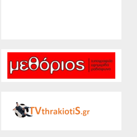
26 %
1013 mb
8 mph
Weather from WeatherAPI