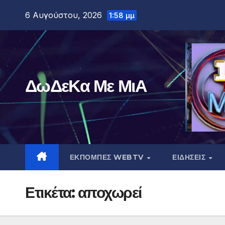
Μετάβαση
6 Αυγούστου, 2026
1:58 μμ
στο
περιεχόμενο
ΔωΔεΚα Με ΜιΑ
ΕΚΠΟΜΠΕΣ WEBTV
ΕΙΔΗΣΕΙΣ
Ετικέτα:
αποχωρεί