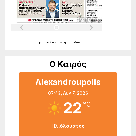
Τα
πρωτοσέλιδα
των
εφημερίδων
Ο Καιρός
Alexandroupolis
07:43,
Αυγ 7, 2026
22
°C
Ηλιόλουστος