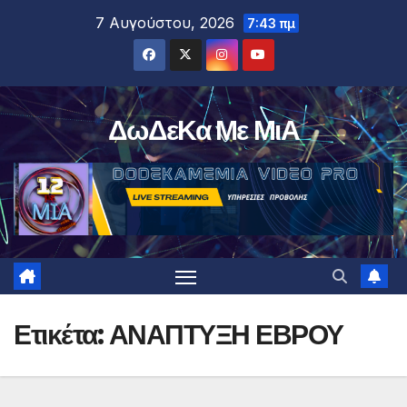
Μετάβαση
7 Αυγούστου, 2026
7:43 πμ
στο
περιεχόμενο
ΔωΔεΚα Με ΜιΑ
Ετικέτα:
ΑΝΑΠΤΥΞΗ ΕΒΡΟΥ