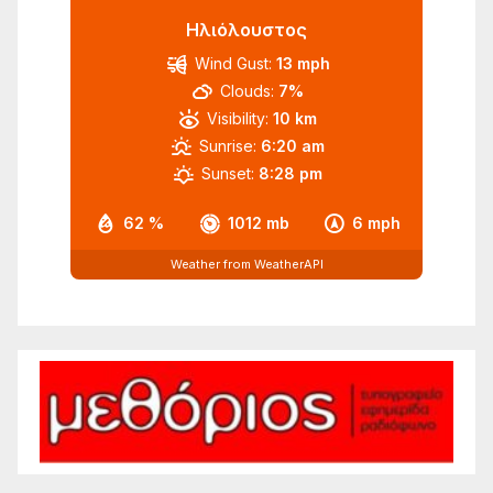
Ηλιόλουστος
Wind Gust:
13 mph
Clouds:
7%
Visibility:
10 km
Sunrise:
6:20 am
Sunset:
8:28 pm
62 %
1012 mb
6 mph
Weather from WeatherAPI