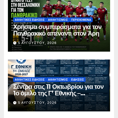
ΑΘΛΗΤΙΚΈΣ ΕΙΔΉΣΕΙΣ
ΑΘΛΗΤΙΣΜΌΣ
ΠΕΡΙΕΧΌΜΕΝΑ
Χρήσιμα συμπεράσματα για τον
Πανθρακικό απέναντι στον Άρη
5 ΑΥΓΟΎΣΤΟΥ, 2026
ΑΘΛΗΤΙΚΈΣ ΕΙΔΉΣΕΙΣ
ΑΘΛΗΤΙΣΜΌΣ
ΕΙΔΉΣΕΙΣ
Σέντρα στις 11 Οκτωβρίου για τον
1ο όμιλο της Γ’ Εθνικής –
Ανακοινώθηκε το πλήρες
5 ΑΥΓΟΎΣΤΟΥ, 2026
πρόγραμμα