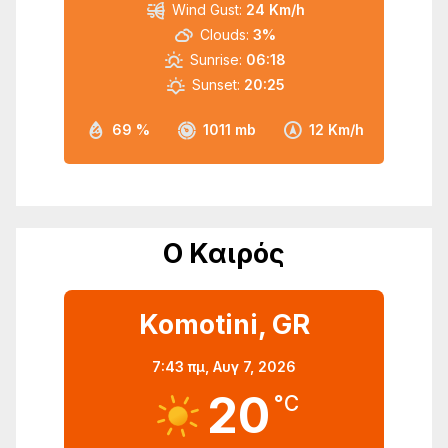
Wind Gust:
24 Km/h
Clouds:
3%
Sunrise:
06:18
Sunset:
20:25
69 %
1011 mb
12 Km/h
Ο Καιρός
Komotini, GR
7:43 πμ,
Αυγ 7, 2026
20
°C