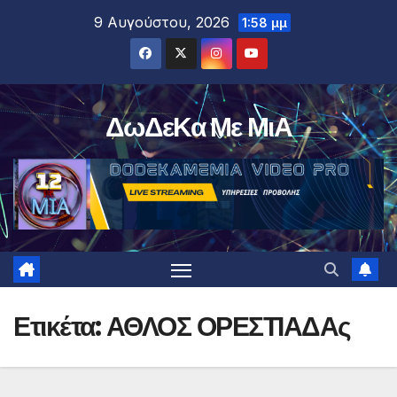
Μετάβαση
9 Αυγούστου, 2026
1:58 μμ
στο
περιεχόμενο
ΔωΔεΚα Με ΜιΑ
Ετικέτα:
ΑΘΛΟΣ ΟΡΕΣΤΙΑΔΑς