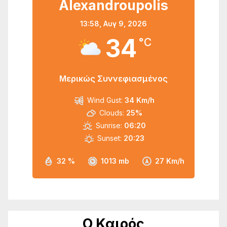
Alexandroupolis
13:58,
Αυγ 9, 2026
34
°C
Μερικώς Συννεφιασμένος
Wind Gust:
34 Km/h
Clouds:
25%
Sunrise:
06:20
Sunset:
20:23
32 %
1013 mb
27 Km/h
Ο Καιρός