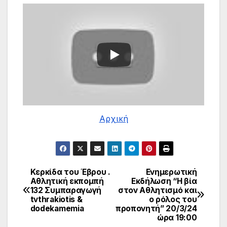
Αρχική
Κερκίδα του Έβρου .
Ενημερωτική
Πλοήγηση
Αθλητική εκπομπή
Εκδήλωση “Η βία
132 Συμπαραγωγή
στον Αθλητισμό και
άρθρων
tvthrakiotis &
ο ρόλος του
dodekamemia
προπονητή” 20/3/24
ώρα 19:00