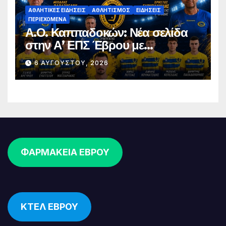
ΑΘΛΗΤΙΚΈΣ ΕΙΔΉΣΕΙΣ
ΑΘΛΗΤΙΣΜΌΣ
ΕΙΔΉΣΕΙΣ
ΠΕΡΙΕΧΌΜΕΝΑ
Α.Ο. Καππαδοκών: Νέα σελίδα
στην Α’ ΕΠΣ Έβρου με
φιλοδοξίες, σταθερότητα και
6 ΑΥΓΟΎΣΤΟΥ, 2026
επένδυση στη νέα γενιά
ΦΑΡΜΑΚΕΙΑ ΕΒΡΟΥ
ΚΤΕΛ ΕΒΡΟΥ