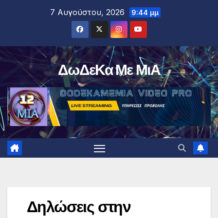
Μετάβαση
7 Αυγούστου, 2026
9:44 μμ
στο
περιεχόμενο
ΔωΔεΚα Με ΜιΑ
Δηλώσεις στην