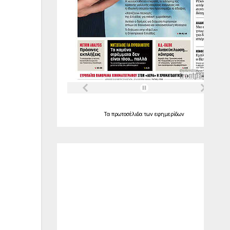
Τα
πρωτοσέλιδα
των
εφημερίδων
Ο Καιρός
Alexandroupolis
21:01,
Αυγ 6, 2026
°C