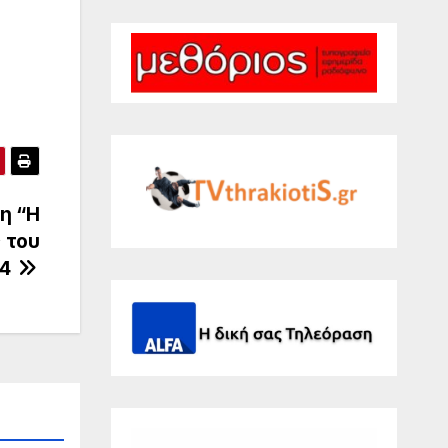
η “Η
 του
24