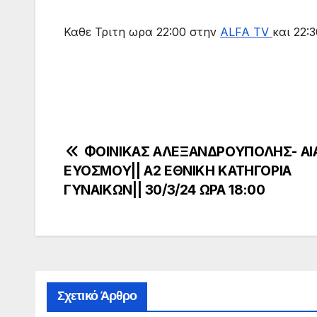
Καθε Τριτη ωρα 22:00 στην
ALFA TV
και 22:
Πλοήγηση
ΦΟΙΝΙΚΑΣ ΑΛΕΞΑΝΔΡΟΥΠΟΛΗΣ- ΑΙ
ΕΥΟΣΜΟΥ|| Α2 ΕΘΝΙΚΗ ΚΑΤΗΓΟΡΙΑ
άρθρων
ΓΥΝΑΙΚΩΝ|| 30/3/24 ΩΡΑ 18:00
Σχετικό Άρθρο