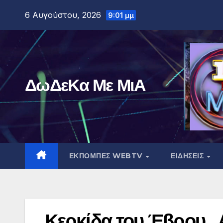
Μετάβαση
6 Αυγούστου, 2026
9:01 μμ
στο
περιεχόμενο
ΔωΔεΚα Με ΜιΑ
ΕΚΠΟΜΠΕΣ WEBTV
ΕΙΔΗΣΕΙΣ
Κερκίδα του Έβρου .