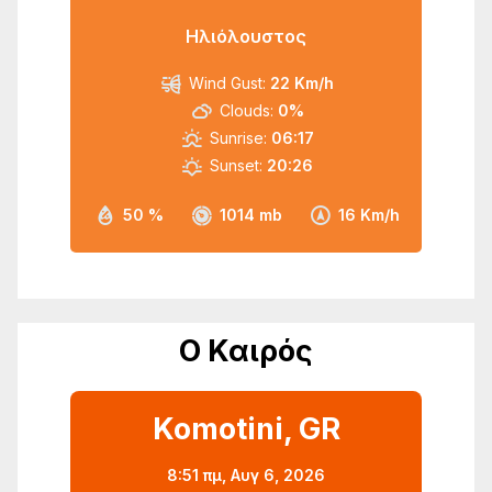
Ηλιόλουστος
Wind Gust:
22 Km/h
Clouds:
0%
Sunrise:
06:17
Sunset:
20:26
50 %
1014 mb
16 Km/h
Ο Καιρός
Komotini, GR
8:51 πμ,
Αυγ 6, 2026