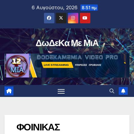
Μετάβαση
6 Αυγούστου, 2026
8:51 πμ
στο
περιεχόμενο
ΔωΔεΚα Με ΜιΑ
ΦΟΙΝΙΚΑΣ