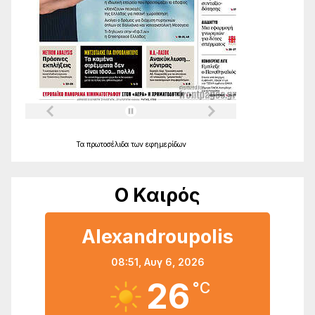
Τα
πρωτοσέλιδα
των
εφημερίδων
Ο Καιρός
Alexandroupolis
08:51,
Αυγ 6, 2026
26
°C