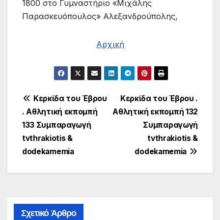
1800 στο Γυμναστήριο «Μιχάλης
Παρασκευόπουλος» Αλεξανδρούπολης,
Αρχική
Πλοήγηση
Κερκίδα του Έβρου
Κερκίδα του Έβρου .
. Αθλητική εκπομπή
Αθλητική εκπομπή 132
άρθρων
133 Συμπαραγωγή
Συμπαραγωγή
tvthrakiotis &
tvthrakiotis &
dodekamemia
dodekamemia
Σχετικό Άρθρο