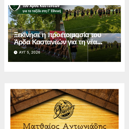
Ξεκίνησε η προετοιμασία του
Άρδα Καστανεών για τη νέα
πρόκληση της Γ’ Εθνικής
ΑΥΓ 5, 2026