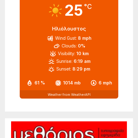
25
°C
Ηλιόλουστος
Wind Gust:
8 mph
Clouds:
0%
Visibility:
10 km
Sunrise:
6:19 am
Sunset:
8:29 pm
61 %
1014 mb
6 mph
Weather from WeatherAPI