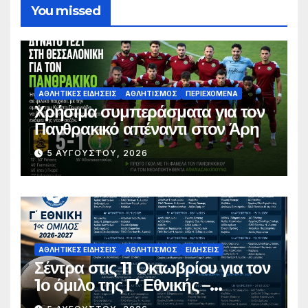
You missed
ΑΘΛΗΤΙΚΈΣ ΕΙΔΉΣΕΙΣ
ΑΘΛΗΤΙΣΜΌΣ
ΠΕΡΙΕΧΌΜΕΝΑ
Χρήσιμα συμπεράσματα για τον
Πανθρακικό απέναντι στον Άρη
5 ΑΥΓΟΎΣΤΟΥ, 2026
ΑΘΛΗΤΙΚΈΣ ΕΙΔΉΣΕΙΣ
ΑΘΛΗΤΙΣΜΌΣ
ΕΙΔΉΣΕΙΣ
Σέντρα στις 11 Οκτωβρίου για τον
1ο όμιλο της Γ’ Εθνικής –
Ανακοινώθηκε το πλήρες