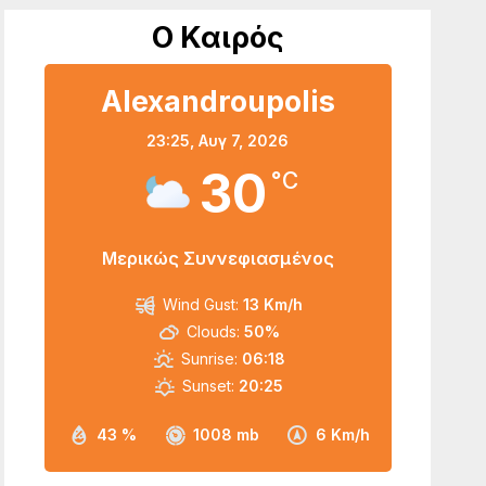
Ο Καιρός
Alexandroupolis
23:25,
Αυγ 7, 2026
30
°C
Μερικώς Συννεφιασμένος
Wind Gust:
13 Km/h
Clouds:
50%
Sunrise:
06:18
Sunset:
20:25
43 %
1008 mb
6 Km/h