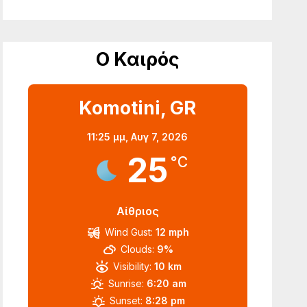
Ο Καιρός
Komotini, GR
11:25 μμ,
Αυγ 7, 2026
25
°C
Αίθριος
Wind Gust:
12 mph
Clouds:
9%
Visibility:
10 km
Sunrise:
6:20 am
Sunset:
8:28 pm