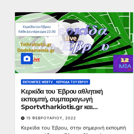
ΕΚΠΟΜΠΈΣ WEBTV
ΚΕΡΚΊΔΑ ΤΟΥ ΈΒΡΟΥ
Κερκίδα του Έβρου αθλητική
εκπομπή, συμπαραγωγή
Sportvtharkiotis.gr και
dodekamemia.gr
15 ΦΕΒΡΟΥΑΡΊΟΥ, 2022
Κερκίδα του Έβρου, στην σημερινή εκπομπή