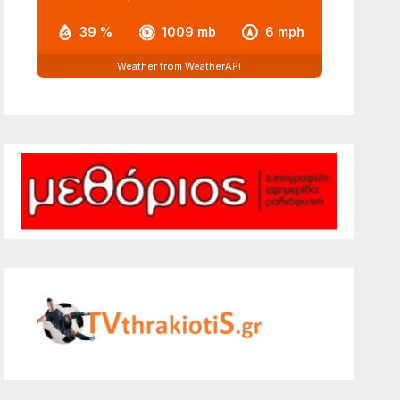
39 %
1009 mb
6 mph
Weather from WeatherAPI