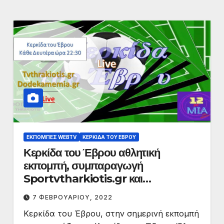
ΕΚΠΟΜΠΈΣ WEBTV
ΚΕΡΚΊΔΑ ΤΟΥ ΈΒΡΟΥ
Κερκίδα του Έβρου αθλητική
εκπομπή, συμπαραγωγή
Sportvtharkiotis.gr και
dodekamemia.gr
7 ΦΕΒΡΟΥΑΡΊΟΥ, 2022
Κερκίδα του Έβρου, στην σημερινή εκπομπή