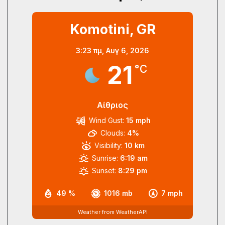
Komotini, GR
3:23 πμ,
Αυγ 6, 2026
21
°C
Αίθριος
Wind Gust:
15 mph
Clouds:
4%
Visibility:
10 km
Sunrise:
6:19 am
Sunset:
8:29 pm
49 %
1016 mb
7 mph
Weather from WeatherAPI