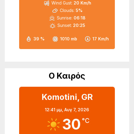
Wind Gust:
20 Km/h
Clouds:
5%
Sunrise:
06:18
Sunset:
20:25
39 %
1010 mb
17 Km/h
Ο Καιρός
Komotini, GR
12:41 μμ,
Αυγ 7, 2026
30
°C