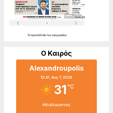
Τα
πρωτοσέλιδα
των
εφημερίδων
Ο Καιρός
Alexandroupolis
12:41,
Αυγ 7, 2026
31
°C
Ηλιόλουστος