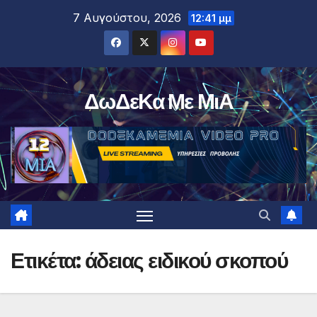
Μετάβαση
7 Αυγούστου, 2026
12:41 μμ
στο
περιεχόμενο
ΔωΔεΚα Με ΜιΑ
Ετικέτα:
άδειας ειδικού σκοπού