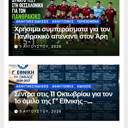
ΑΘΛΗΤΙΚΈΣ ΕΙΔΉΣΕΙΣ
ΑΘΛΗΤΙΣΜΌΣ
ΠΕΡΙΕΧΌΜΕΝΑ
Χρήσιμα συμπεράσματα για τον
Πανθρακικό απέναντι στον Άρη
5 ΑΥΓΟΎΣΤΟΥ, 2026
ΑΘΛΗΤΙΚΈΣ ΕΙΔΉΣΕΙΣ
ΑΘΛΗΤΙΣΜΌΣ
ΕΙΔΉΣΕΙΣ
Σέντρα στις 11 Οκτωβρίου για τον
1ο όμιλο της Γ’ Εθνικής –
Ανακοινώθηκε το πλήρες
5 ΑΥΓΟΎΣΤΟΥ, 2026
πρόγραμμα