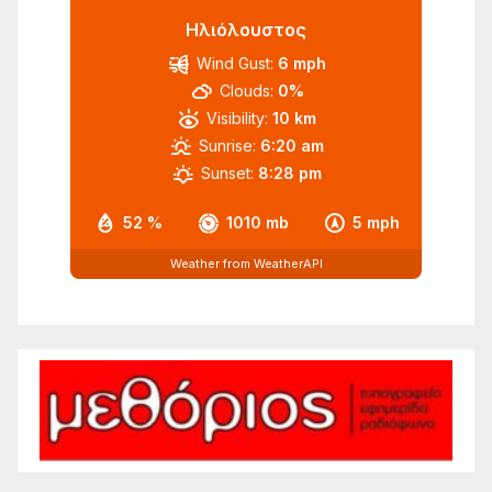
Ηλιόλουστος
Wind Gust:
6 mph
Clouds:
0%
Visibility:
10 km
Sunrise:
6:20 am
Sunset:
8:28 pm
52 %
1010 mb
5 mph
Weather from WeatherAPI