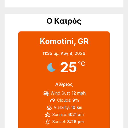
Ο Καιρός
Komotini, GR
11:35 μμ,
Αυγ 8, 2026
25
°C
Αίθριος
Wind Gust:
12 mph
Clouds:
9%
Visibility:
10 km
Sunrise:
6:21 am
Sunset:
8:26 pm