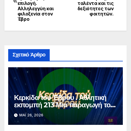
επιλογή.
ταλέντα και τις
Αλληλεγγύη και
δεξιότητες των
φιλοξενία στον
φοιτητών.
Έβρο
Σχετικό Άρθρο
Κερκίδα του Έβρου . Αθλητική
εκπομπή 213 Μια παραγωγή του
dodekamemia Video Pro
ΜΆΙ 26, 2026