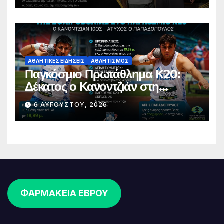
ΑΘΛΗΤΙΚΈΣ ΕΙΔΉΣΕΙΣ
ΑΘΛΗΤΙΣΜΌΣ
Παγκόσμιο Πρωτάθλημα Κ20:
Δέκατος ο Κανοντζιάν στη
σφαιροβολία – Άτυχος ο
6 ΑΥΓΟΎΣΤΟΥ, 2026
Παπαδόπουλος στον τελικό
ΦΑΡΜΑΚΕΙΑ ΕΒΡΟΥ