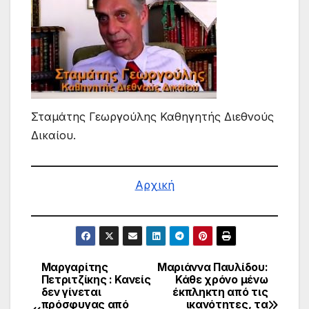
Σταμάτης Γεωργούλης Καθηγητής Διεθνούς
Δικαίου.
Αρχική
Μαργαρίτης
Μαριάννα Παυλίδου:
Πλοήγηση
Πετριτζίκης : Κανείς
Κάθε χρόνο μένω
δεν γίνεται
έκπληκτη από τις
άρθρων
πρόσφυγας από
ικανότητες, τα