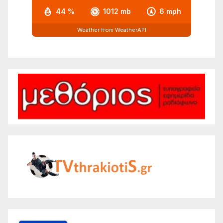
44 %
1012 mb
6 mph
Weather from WeatherAPI