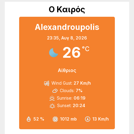
Ο Καιρός
Alexandroupolis
23:35,
Αυγ 8, 2026
26
°C
Αίθριος
Wind Gust:
27 Km/h
Clouds:
7%
Sunrise:
06:19
Sunset:
20:24
52 %
1012 mb
13 Km/h