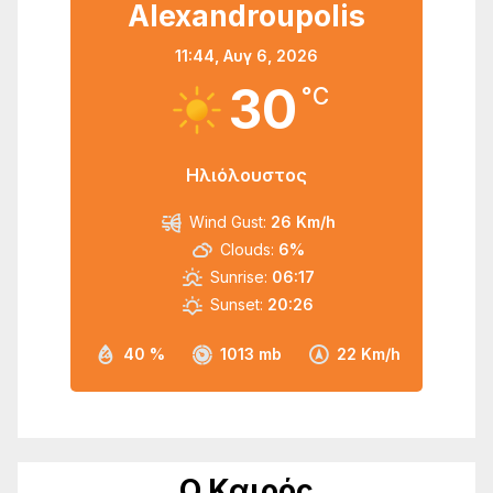
Alexandroupolis
11:44,
Αυγ 6, 2026
30
°C
Ηλιόλουστος
Wind Gust:
26 Km/h
Clouds:
6%
Sunrise:
06:17
Sunset:
20:26
40 %
1013 mb
22 Km/h
Ο Καιρός