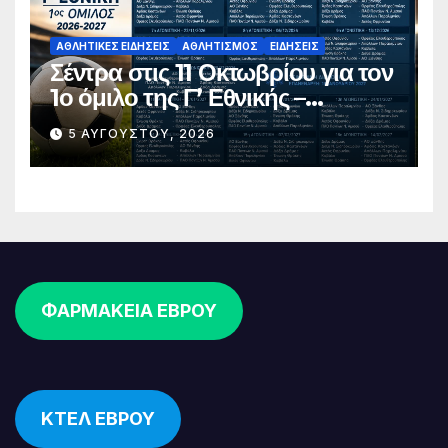
ΑΘΛΗΤΙΚΈΣ ΕΙΔΉΣΕΙΣ
ΑΘΛΗΤΙΣΜΌΣ
ΕΙΔΉΣΕΙΣ
Σέντρα στις 11 Οκτωβρίου για τον
1ο όμιλο της Γ’ Εθνικής –
Ανακοινώθηκε το πλήρες
5 ΑΥΓΟΎΣΤΟΥ, 2026
πρόγραμμα
ΦΑΡΜΑΚΕΙΑ ΕΒΡΟΥ
ΚΤΕΛ ΕΒΡΟΥ