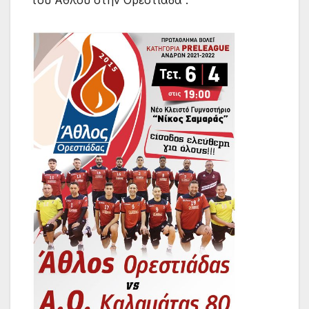
του Άθλου στην Ορεστιάδα .