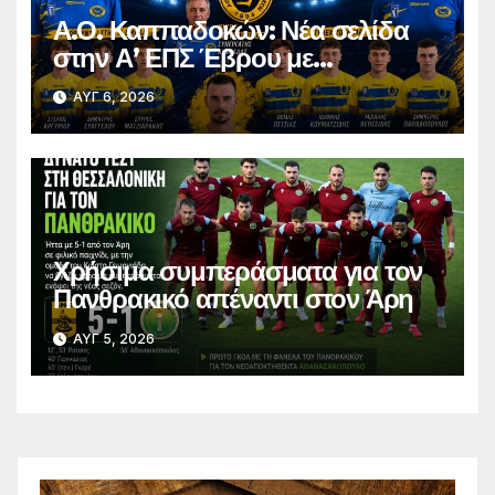
Α.Ο. Καππαδοκών: Νέα σελίδα
στην Α’ ΕΠΣ Έβρου με
φιλοδοξίες, σταθερότητα και
ΑΥΓ 6, 2026
επένδυση στη νέα γενιά
Χρήσιμα συμπεράσματα για τον
Πανθρακικό απέναντι στον Άρη
ΑΥΓ 5, 2026