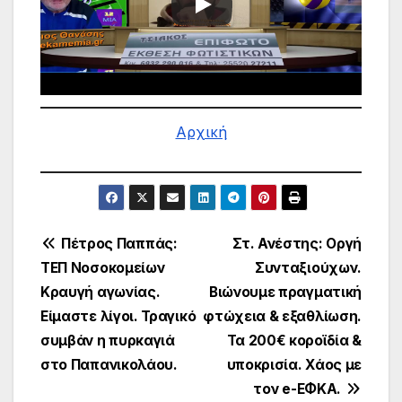
Αρχική
Πλοήγηση
Πέτρος Παππάς:
Στ. Ανέστης: Οργή
ΤΕΠ Νοσοκομείων
Συνταξιούχων.
άρθρων
Κραυγή αγωνίας.
Βιώνουμε πραγματική
Είμαστε λίγοι. Τραγικό
φτώχεια & εξαθλίωση.
συμβάν η πυρκαγιά
Τα 200€ κοροϊδία &
στο Παπανικολάου.
υποκρισία. Χάος με
τον e-ΕΦΚΑ.