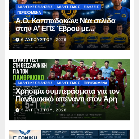
ΑΘΛΗΤΙΚΈΣ ΕΙΔΉΣΕΙΣ
ΑΘΛΗΤΙΣΜΌΣ
ΕΙΔΉΣΕΙΣ
ΠΕΡΙΕΧΌΜΕΝΑ
Α.Ο. Καππαδοκών: Νέα σελίδα
στην Α’ ΕΠΣ Έβρου με
φιλοδοξίες, σταθερότητα και
6 ΑΥΓΟΎΣΤΟΥ, 2026
επένδυση στη νέα γενιά
ΑΘΛΗΤΙΚΈΣ ΕΙΔΉΣΕΙΣ
ΑΘΛΗΤΙΣΜΌΣ
ΠΕΡΙΕΧΌΜΕΝΑ
Χρήσιμα συμπεράσματα για τον
Πανθρακικό απέναντι στον Άρη
5 ΑΥΓΟΎΣΤΟΥ, 2026