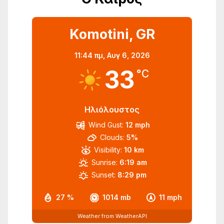
Komotini, GR
11:44 πμ,
Αυγ 6, 2026
33
°C
Ηλιόλουστος
Wind Gust:
12 mph
Clouds:
5%
Visibility:
10 km
Sunrise:
6:19 am
Sunset:
8:29 pm
27 %
1014 mb
11 mph
Weather from WeatherAPI