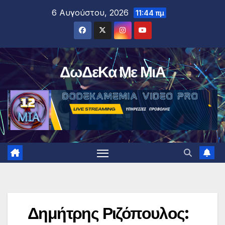
Μετάβαση
6 Αυγούστου, 2026
11:44 πμ
στο
περιεχόμενο
ΔωΔεΚα Με ΜιΑ
Δημήτρης Ριζόπουλος: