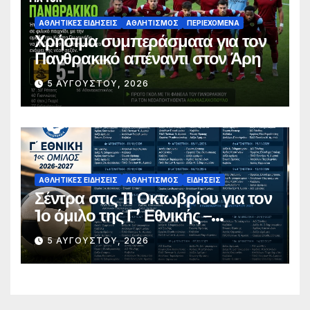
ΑΘΛΗΤΙΚΈΣ ΕΙΔΉΣΕΙΣ
ΑΘΛΗΤΙΣΜΌΣ
ΠΕΡΙΕΧΌΜΕΝΑ
Χρήσιμα συμπεράσματα για τον
Πανθρακικό απέναντι στον Άρη
5 ΑΥΓΟΎΣΤΟΥ, 2026
ΑΘΛΗΤΙΚΈΣ ΕΙΔΉΣΕΙΣ
ΑΘΛΗΤΙΣΜΌΣ
ΕΙΔΉΣΕΙΣ
Σέντρα στις 11 Οκτωβρίου για τον
1ο όμιλο της Γ’ Εθνικής –
Ανακοινώθηκε το πλήρες
5 ΑΥΓΟΎΣΤΟΥ, 2026
πρόγραμμα