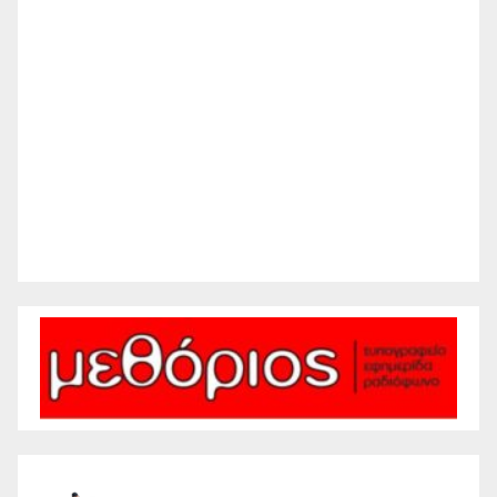
Wind Gust:
13 mph
Clouds:
5%
Visibility:
10 km
Sunrise:
6:20 am
Sunset:
8:28 pm
63 %
1012 mb
6 mph
Weather from WeatherAPI