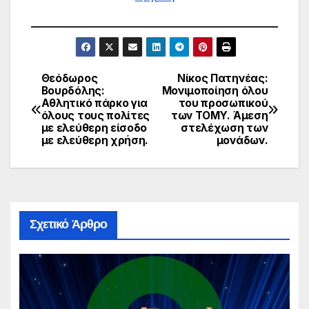
Θεόδωρος
Νίκος Πατηνέας:
Πλοήγηση
Βουρδόλης:
Μονιμοποίηση όλου
Αθλητικό πάρκο για
του προσωπικού
άρθρων
όλους τους πολίτες
των ΤΟΜΥ. Άμεση
με ελεύθερη είσοδο
στελέχωση των
με ελεύθερη χρήση.
μονάδων.
Σχετικό Άρθρο