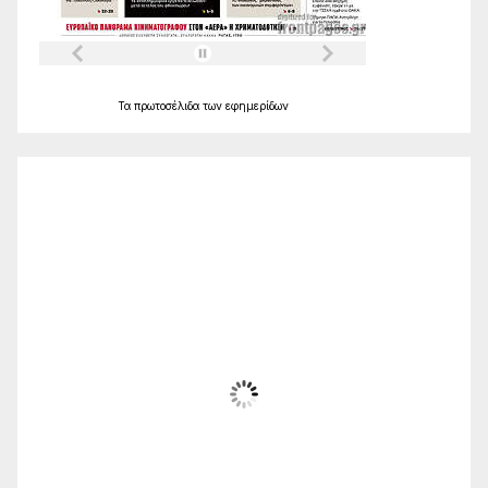
Τα
πρωτοσέλιδα
των
εφημερίδων
Ο Καιρός
Alexandroupolis
05:36,
Αυγ 7, 2026
22
°C
Αίθριος
Wind Gust:
24 Km/h
Clouds:
3%