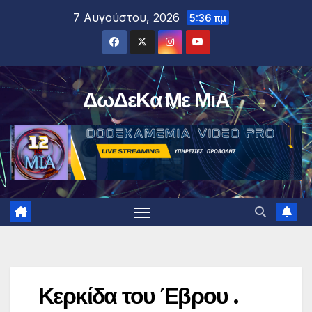
Μετάβαση
7 Αυγούστου, 2026
5:36 πμ
στο
περιεχόμενο
ΔωΔεΚα Με ΜιΑ
Κερκίδα του Έβρου .