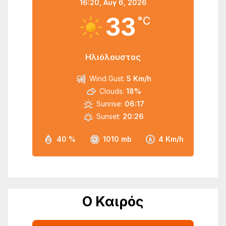
16:20,
Αυγ 6, 2026
33
°C
Ηλιόλουστος
Wind Gust:
5 Km/h
Clouds:
18%
Sunrise:
06:17
Sunset:
20:26
40 %
1010 mb
4 Km/h
Ο Καιρός