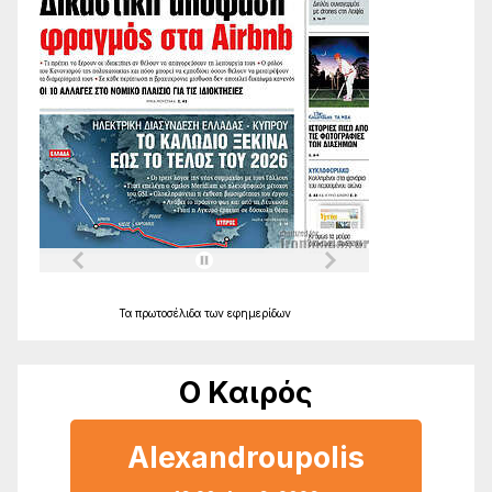
Τα
πρωτοσέλιδα
των
εφημερίδων
Ο Καιρός
Alexandroupolis