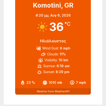
Komotini, GR
4:20 μμ,
Αυγ 6, 2026
36
°C
Ηλιόλουστος
Wind Gust:
8 mph
Clouds:
11%
Visibility:
10 km
Sunrise:
6:19 am
Sunset:
8:29 pm
23 %
1010 mb
7 mph
Weather from WeatherAPI