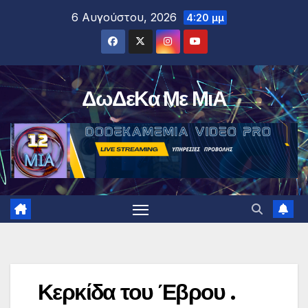
Μετάβαση
6 Αυγούστου, 2026
4:20 μμ
στο
περιεχόμενο
ΔωΔεΚα Με ΜιΑ
Κερκίδα του Έβρου .