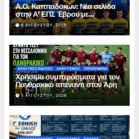
Α.Ο. Καππαδοκών: Νέα σελίδα
στην Α’ ΕΠΣ Έβρου με
φιλοδοξίες, σταθερότητα και
6 ΑΥΓΟΎΣΤΟΥ, 2026
επένδυση στη νέα γενιά
ΑΘΛΗΤΙΚΈΣ ΕΙΔΉΣΕΙΣ
ΑΘΛΗΤΙΣΜΌΣ
ΠΕΡΙΕΧΌΜΕΝΑ
Χρήσιμα συμπεράσματα για τον
Πανθρακικό απέναντι στον Άρη
5 ΑΥΓΟΎΣΤΟΥ, 2026