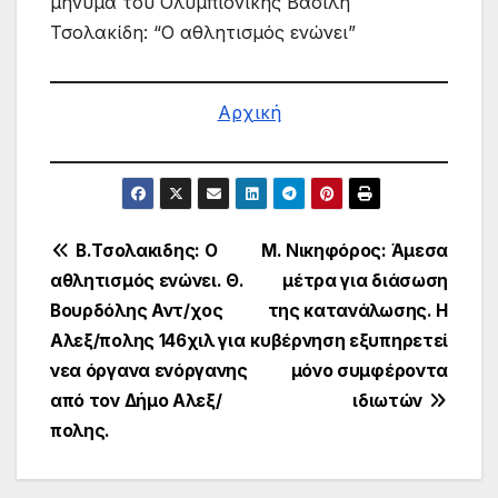
μήνυμα του Ολυμπιονίκης Βασίλη
Τσολακίδη: “Ο αθλητισμός ενώνει”
Αρχική
Πλοήγηση
Β.Τσολακιδης: Ο
Μ. Νικηφόρος: Άμεσα
αθλητισμός ενώνει. Θ.
μέτρα για διάσωση
άρθρων
Βουρδόλης Αντ/χος
της κατανάλωσης. Η
Αλεξ/πολης 146χιλ για
κυβέρνηση εξυπηρετεί
νεα όργανα ενόργανης
μόνο συμφέροντα
από τον Δήμο Αλεξ/
ιδιωτών
πολης.