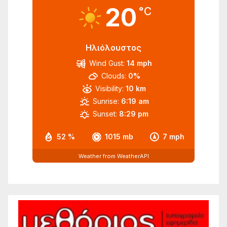
20
°C
Ηλιόλουστος
Wind Gust:
14 mph
Clouds:
0%
Visibility:
10 km
Sunrise:
6:19 am
Sunset:
8:29 pm
52 %
1015 mb
7 mph
Weather from WeatherAPI