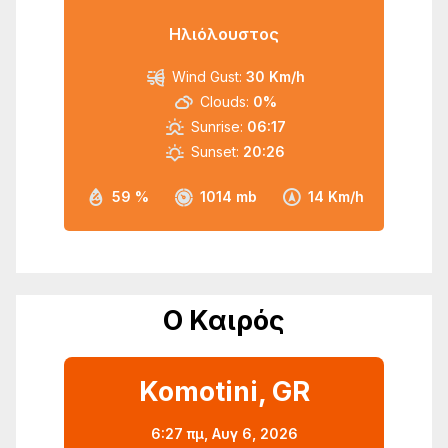
Ηλιόλουστος
Wind Gust:
30 Km/h
Clouds:
0%
Sunrise:
06:17
Sunset:
20:26
59 %
1014 mb
14 Km/h
Ο Καιρός
Komotini, GR
6:27 πμ,
Αυγ 6, 2026