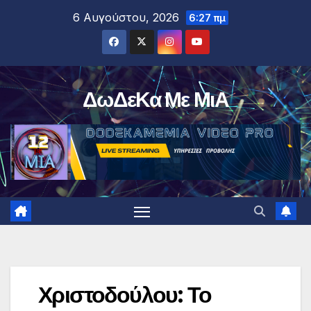
Μετάβαση
6 Αυγούστου, 2026
6:27 πμ
στο
περιεχόμενο
ΔωΔεΚα Με ΜιΑ
Χριστοδούλου: Το