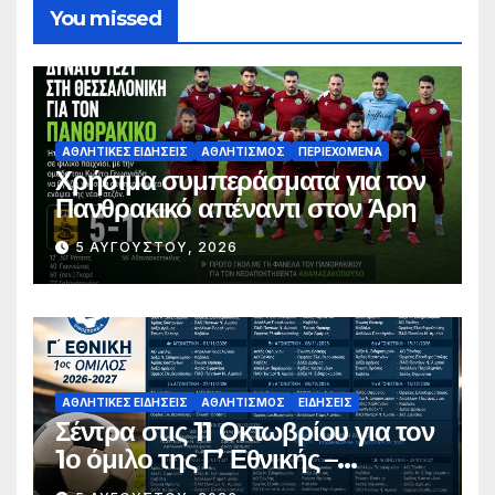
You missed
ΑΘΛΗΤΙΚΈΣ ΕΙΔΉΣΕΙΣ
ΑΘΛΗΤΙΣΜΌΣ
ΠΕΡΙΕΧΌΜΕΝΑ
Χρήσιμα συμπεράσματα για τον
Πανθρακικό απέναντι στον Άρη
5 ΑΥΓΟΎΣΤΟΥ, 2026
ΑΘΛΗΤΙΚΈΣ ΕΙΔΉΣΕΙΣ
ΑΘΛΗΤΙΣΜΌΣ
ΕΙΔΉΣΕΙΣ
Σέντρα στις 11 Οκτωβρίου για τον
1ο όμιλο της Γ’ Εθνικής –
Ανακοινώθηκε το πλήρες