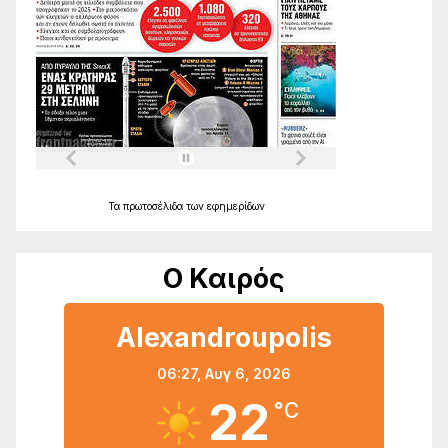
Τα
πρωτοσέλιδα
των
εφημερίδων
Ο Καιρός
Alexandroupolis
06:27,
Αυγ 6, 2026
22
°C