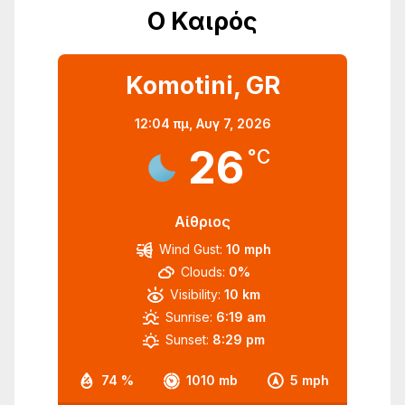
Ο Καιρός
Komotini, GR
12:04 πμ,
Αυγ 7, 2026
26
°C
Αίθριος
Wind Gust:
10 mph
Clouds:
0%
Visibility:
10 km
Sunrise:
6:19 am
Sunset:
8:29 pm
74 %
1010 mb
5 mph