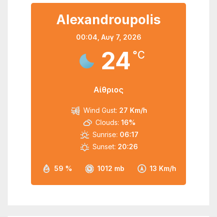
Alexandroupolis
00:04,
Αυγ 7, 2026
24
°C
Αίθριος
Wind Gust:
27 Km/h
Clouds:
16%
Sunrise:
06:17
Sunset:
20:26
59 %
1012 mb
13 Km/h