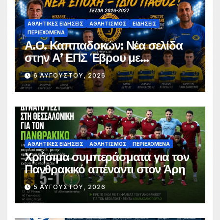
ΑΘΛΗΤΙΚΈΣ ΕΙΔΉΣΕΙΣ
ΑΘΛΗΤΙΣΜΌΣ
ΕΙΔΉΣΕΙΣ
ΠΕΡΙΕΧΌΜΕΝΑ
Α.Ο. Καππαδοκών: Νέα σελίδα
στην Α’ ΕΠΣ Έβρου με
φιλοδοξίες, σταθερότητα και
6 ΑΥΓΟΎΣΤΟΥ, 2026
επένδυση στη νέα γενιά
ΑΘΛΗΤΙΚΈΣ ΕΙΔΉΣΕΙΣ
ΑΘΛΗΤΙΣΜΌΣ
ΠΕΡΙΕΧΌΜΕΝΑ
Χρήσιμα συμπεράσματα για τον
Πανθρακικό απέναντι στον Άρη
5 ΑΥΓΟΎΣΤΟΥ, 2026