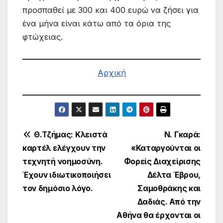
προσπαθεί με 300 και 400 ευρώ να ζήσει για
ένα μήνα είναι κάτω από τα όρια της
φτώχειας.
Αρχική
Πλοήγηση
Θ.Τζήμας: Κλειστά
Ν. Γκαρά:
καρτέλ ελέγχουν την
«Καταργούνται οι
άρθρων
τεχνητή νοημοσύνη.
Φορείς Διαχείρισης
Έχουν ιδιωτικοποιήσει
Δέλτα Έβρου,
τον δημόσιο λόγο.
Σαμοθράκης και
Δαδιάς. Από την
Αθήνα θα έρχονται οι