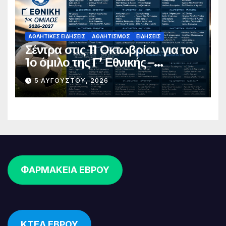
ΑΘΛΗΤΙΚΈΣ ΕΙΔΉΣΕΙΣ
ΑΘΛΗΤΙΣΜΌΣ
ΕΙΔΉΣΕΙΣ
Σέντρα στις 11 Οκτωβρίου για τον
1ο όμιλο της Γ’ Εθνικής –
Ανακοινώθηκε το πλήρες
5 ΑΥΓΟΎΣΤΟΥ, 2026
πρόγραμμα
ΦΑΡΜΑΚΕΙΑ ΕΒΡΟΥ
ΚΤΕΛ ΕΒΡΟΥ