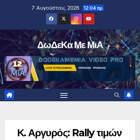
Μετάβαση
7 Αυγούστου, 2026
12:04 πμ
στο
περιεχόμενο
ΔωΔεΚα Με ΜιΑ
Κ. Αργυρός: Rally τιμών