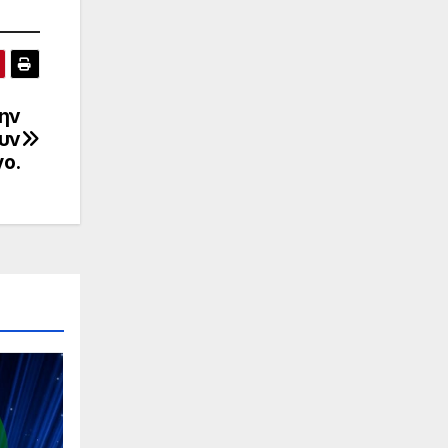
ην
υν
γο.