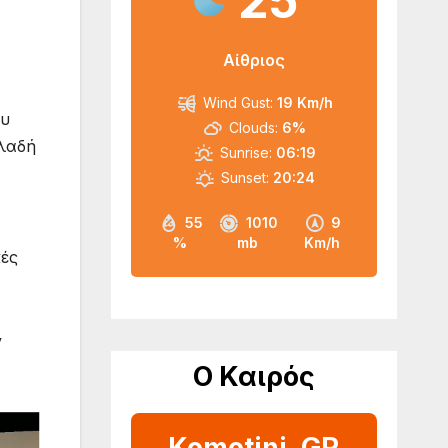
25
Αίθριος
Wind Gust:
19 Km/h
ου
Clouds:
6%
ηλαδή
Sunrise:
06:19
Sunset:
20:24
55
1010
9
%
mb
Km/h
κές
ν
Ο Καιρός
Komotini, GR