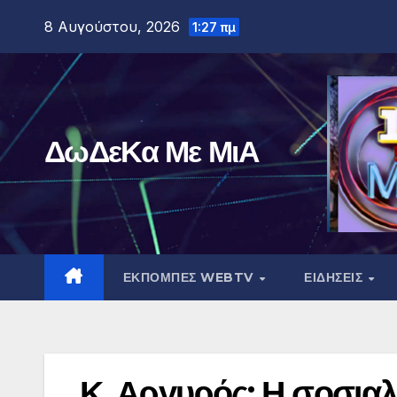
Μετάβαση
8 Αυγούστου, 2026
1:27 πμ
στο
περιεχόμενο
ΔωΔεΚα Με ΜιΑ
ΕΚΠΟΜΠΕΣ WEBTV
ΕΙΔΗΣΕΙΣ
Κ. Αργυρός: Η σοσιαλδ