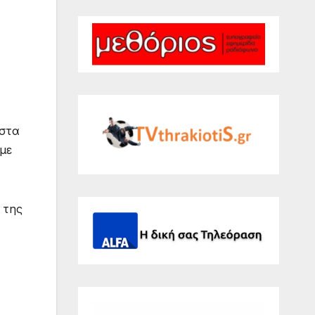
 στα
υμε
 της