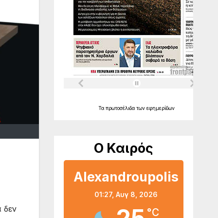
Τα
πρωτοσέλιδα
των
εφημερίδων
Ο Καιρός
Alexandroupolis
01:27,
Αυγ 8, 2026
 δεν
°C