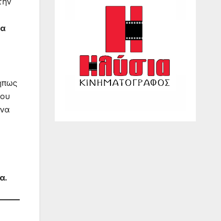
την
να
ήπως
χου
 να
α.