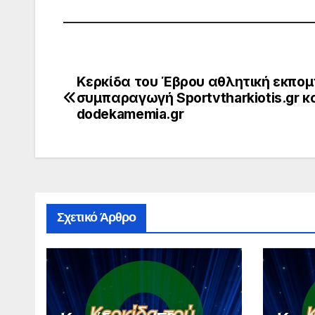
Κερκίδα του Έβρου αθλητική εκπομ
Πλοήγηση
συμπαραγωγή Sportvtharkiotis.gr κ
άρθρων
dodekamemia.gr
Σχετικό Άρθρο