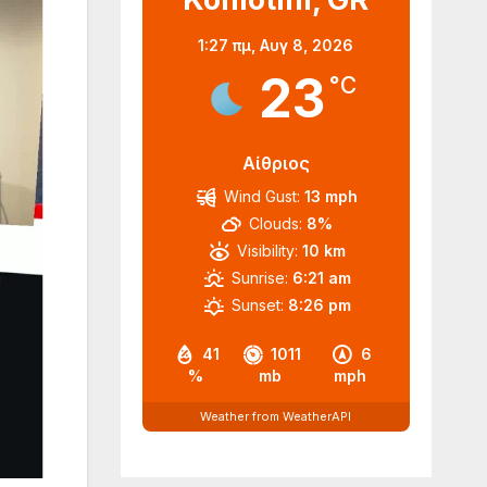
1:27 πμ,
Αυγ 8, 2026
23
°C
Αίθριος
Wind Gust:
13 mph
Clouds:
8%
Visibility:
10 km
Sunrise:
6:21 am
Sunset:
8:26 pm
41
1011
6
%
mb
mph
Weather from WeatherAPI