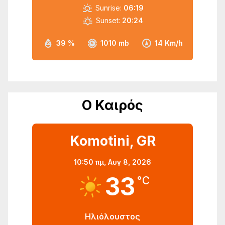
Sunrise:
06:19
Sunset:
20:24
39 %
1010 mb
14 Km/h
Ο Καιρός
Komotini, GR
10:50 πμ,
Αυγ 8, 2026
33
°C
Ηλιόλουστος