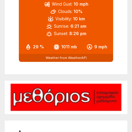
Wind Gust:
10 mph
Clouds:
10%
Visibility:
10 km
Sunrise:
6:21 am
Sunset:
8:26 pm
29 %
1011 mb
9 mph
Weather from WeatherAPI