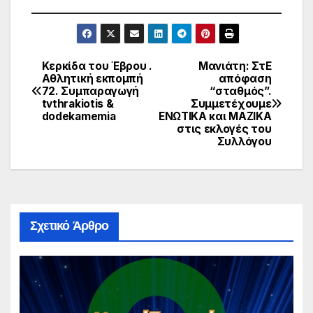
Κερκίδα του Έβρου .
Μανιάτη: ΣτΕ
Πλοήγηση
Αθλητική εκπομπή
απόφαση
72. Συμπαραγωγή
“σταθμός”.
άρθρων
tvthrakiotis &
Συμμετέχουμε
dodekamemia
ΕΝΩΤΙΚΑ και ΜΑΖΙΚΑ
στις εκλογές του
Συλλόγου
Σχετικό Άρθρο