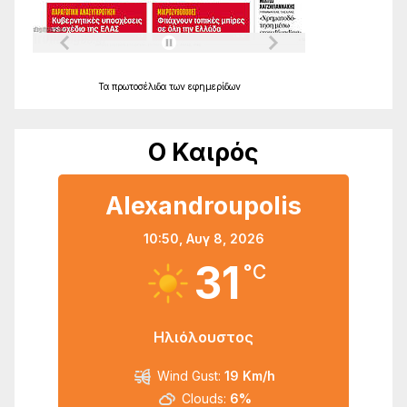
Τα
πρωτοσέλιδα
των
εφημερίδων
Ο Καιρός
Alexandroupolis
10:50,
Αυγ 8, 2026
31
°C
Ηλιόλουστος
Wind Gust:
19 Km/h
Clouds:
6%