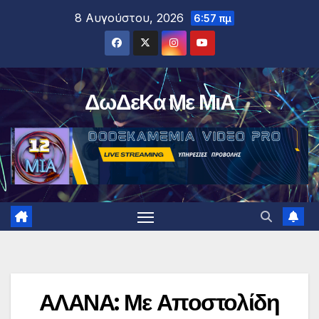
Μετάβαση
8 Αυγούστου, 2026
6:57 πμ
στο
περιεχόμενο
ΔωΔεΚα Με ΜιΑ
ΑΛΑΝΑ: Με Αποστολίδη