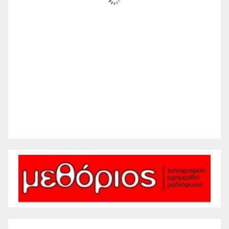
Ηλιόλουστος
Wind Gust:
13 mph
Clouds:
0%
Visibility:
10 km
Sunrise:
6:21 am
Sunset:
8:26 pm
73 %
1009 mb
6 mph
Weather from WeatherAPI