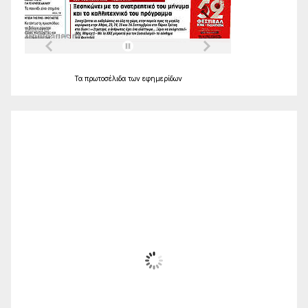
Τα
πρωτοσέλιδα
των
εφημερίδων
Ο Καιρός
Alexandroupolis
06:57,
Αυγ 8, 2026
23
°C
Ηλιόλουστος
Wind Gust:
21 Km/h