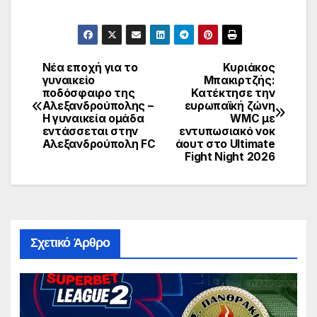
Νέα εποχή για το
Κυριάκος
Πλοήγηση
γυναικείο
Μπακιρτζής:
ποδόσφαιρο της
Κατέκτησε την
άρθρων
Αλεξανδρούπολης –
ευρωπαϊκή ζώνη
Η γυναικεία ομάδα
WMC με
εντάσσεται στην
εντυπωσιακό νοκ
Αλεξανδρούπολη FC
άουτ στο Ultimate
Fight Night 2026
Σχετικό Άρθρο