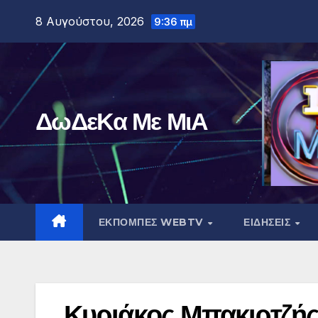
Μετάβαση
8 Αυγούστου, 2026
9:36 πμ
στο
περιεχόμενο
ΔωΔεΚα Με ΜιΑ
ΕΚΠΟΜΠΕΣ WEBTV
ΕΙΔΗΣΕΙΣ
Κυριάκος Μπακιρτζής