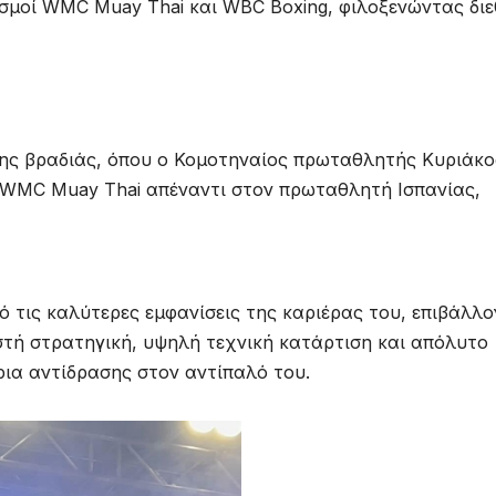
σμοί WMC Muay Thai και WBC Boxing, φιλοξενώντας διε
της βραδιάς, όπου ο Κομοτηναίος πρωταθλητής Κυριάκο
 WMC Muay Thai απέναντι στον πρωταθλητή Ισπανίας,
 τις καλύτερες εμφανίσεις της καριέρας του, επιβάλλ
τή στρατηγική, υψηλή τεχνική κατάρτιση και απόλυτο
ρια αντίδρασης στον αντίπαλό του.