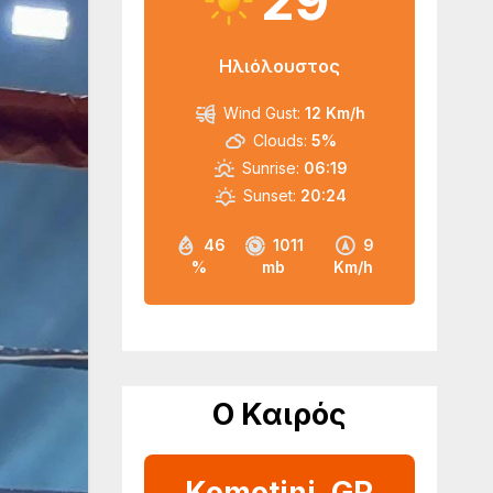
29
Ηλιόλουστος
Wind Gust:
12 Km/h
Clouds:
5%
Sunrise:
06:19
Sunset:
20:24
46
1011
9
%
mb
Km/h
Ο Καιρός
Komotini, GR