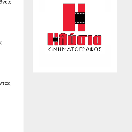
θνείς
ς
οντας