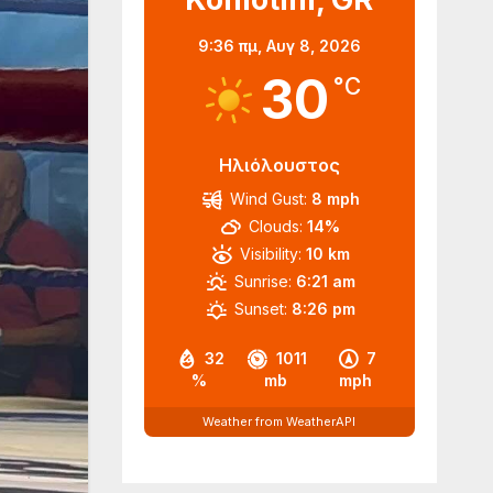
9:36 πμ,
Αυγ 8, 2026
30
°C
Ηλιόλουστος
Wind Gust:
8 mph
Clouds:
14%
Visibility:
10 km
Sunrise:
6:21 am
Sunset:
8:26 pm
32
1011
7
%
mb
mph
Weather from WeatherAPI