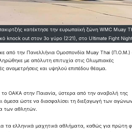
ακιρτζής κατέκτησε την ευρωπαϊκή ζώνη WMC Muay Th
 knock out στον 3ο γύρο (2:21), στο Ultimate Fight Night
θηκε από την Πανελλήνια Ομοσπονδία Muay Thai (Π.Ο.Μ.)
οκληρώθηκε με απόλυτη επιτυχία στις Ολυμπιακές
ές αναμετρήσεις και υψηλού επιπέδου θέαμα.
 το ΟΑΚΑ στην Παιανία, ύστερα από την αναβολή της
ται άμεσα ώστε να διασφαλίσει τη διεξαγωγή των αγώνων
α των αθλητών.
ια τα ελληνικά μαχητικά αθλήματα, καθώς για πρώτη 