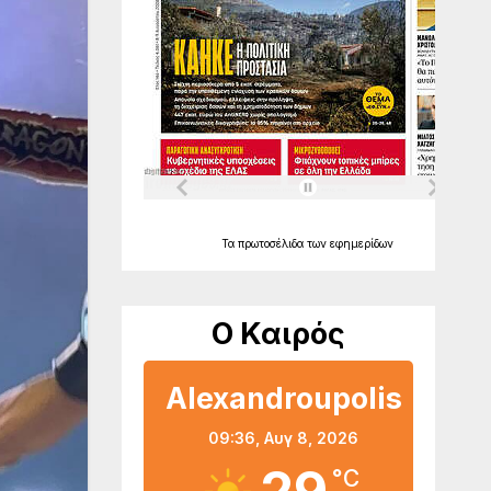
Τα
πρωτοσέλιδα
των
εφημερίδων
Ο Καιρός
Alexandroupolis
09:36,
Αυγ 8, 2026
°C