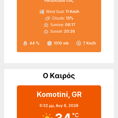
Ηλιόλουστος
Wind Gust:
11 Km/h
Clouds:
13%
Sunrise:
06:17
Sunset:
20:26
44 %
1010 mb
7 Km/h
Ο Καιρός
Komotini, GR
6:32 μμ,
Αυγ 6, 2026
°C