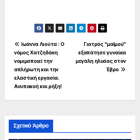
Πλοήγηση
Ιωάννα Λιούτα : Ο
Γιατρός “μαϊμού”
νόμος Χατζηδάκη
εξαπάτησε γυναίκα
άρθρων
νομιμοποιεί την
μεγάλη ηλικίας στον
απλήρωτη και την
Έβρο
ελαστική εργασία.
Ανυπακοή και ρήξη!
Σχετικό Άρθρο