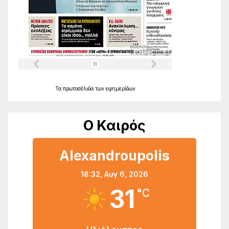
Τα
πρωτοσέλιδα
των
εφημερίδων
Ο Καιρός
Alexandroupolis
18:32,
Αυγ 6, 2026
31
°C