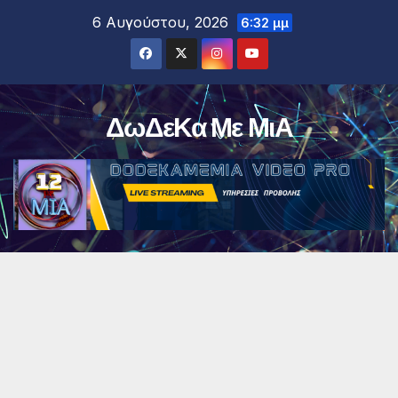
Μετάβαση
6 Αυγούστου, 2026
6:32 μμ
στο
περιεχόμενο
ΔωΔεΚα Με ΜιΑ