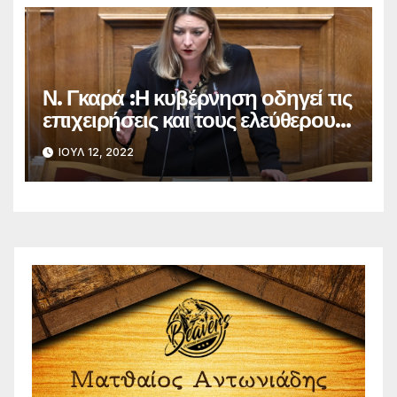
Ν. Γκαρά :Η κυβέρνηση οδηγεί τις
επιχειρήσεις και τους ελεύθερους
επαγγελματίες στον Έβρο σε
ΙΟΎΛ 12, 2022
οικονομική ασφυξία