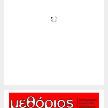
21
°C
Ηλιόλουστος
Wind Gust:
13 mph
Clouds:
13%
Visibility:
10 km
Sunrise:
6:21 am
Sunset:
8:26 pm
50 %
1011 mb
6 mph
Weather from WeatherAPI