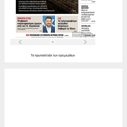
Τα
πρωτοσέλιδα
των
εφημερίδων
Ο Καιρός
Alexandroupolis
06:36,
Αυγ 8, 2026
23
°C