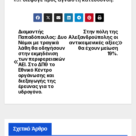
Διαμαντής
Στην πόλη της
Πλοήγηση
Παπαδόπουλος: Δυο
Αλεξανδρούπολης οι
Νόμοι με τραγικά
αντικειμενικές αξίες
άρθρων
λάθη θα οδηγήσουν
θα έχουν μείωση
στην εκμηδένιση
19%.
των περιφερειακών
ΑΕΙ. Στο ΔΠΘ το
Εθνικό Κέντρο
οργάνωσης και
διεξαγωγής της
έρευνας για το
υδρογόνο.
Σχετικό Άρθρο