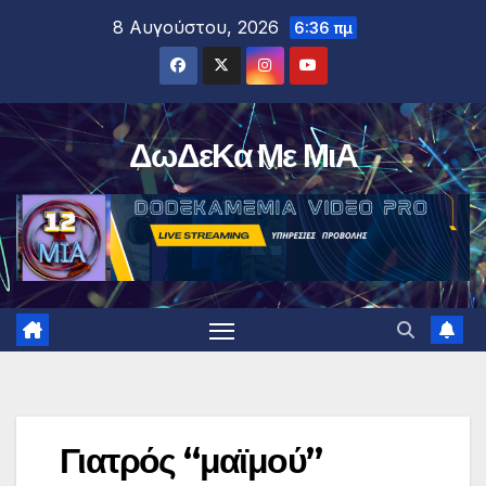
Μετάβαση
8 Αυγούστου, 2026
6:36 πμ
στο
περιεχόμενο
ΔωΔεΚα Με ΜιΑ
Γιατρός “μαϊμού”