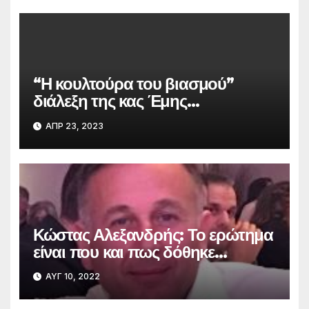
“Η κουλτούρα του βιασμού”
διάλεξη της κας Έμης
Παπαναστασίου την Τετάρτη 26
ΑΠΡ 23, 2023
Απριλίου 2023, 7-9 το βράδυ,
στη Δημοτική Βιβλιοθήκη
Αλεξανδρούπολης
Κώστας Αλεξανδρής: Το ερώτημα
είναι που και πως δόθηκε
δημόσια γη. Απαιτούμε
ΑΥΓ 10, 2022
διαφάνεια.