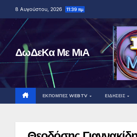
Μετάβαση
8 Αυγούστου, 2026
11:39 πμ
στο
περιεχόμενο
ΔωΔεΚα Με ΜιΑ
ΕΚΠΟΜΠΕΣ WEBTV
ΕΙΔΗΣΕΙΣ
Θεοδόσης Γιαννακίδη