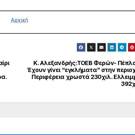
Αρχική
ίρι
Κ. Αλεξανδρής:ΤΟΕΒ Φερών- Πέπλο
Έχουν γίνει “εγκλήματα” στην περιο
ρα.
Περιφέρεια χρωστά 230χιλ. Ελλειμ
392χ