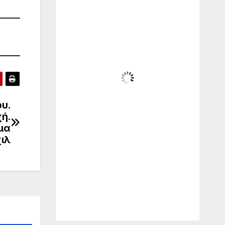
11:39 πμ,
Αυγ 8, 2026
34
°C
Ηλιόλουστος
Wind Gust:
12 mph
Clouds:
12%
υ.
χή.
Visibility:
10 km
μα
Sunrise:
6:21 am
ιλ
Sunset:
8:26 pm
26
1011
10
%
mb
mph
Weather from WeatherAPI