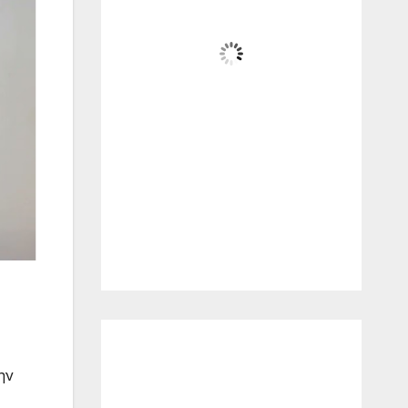
32
Ηλιόλουστος
Wind Gust:
18 Km/h
Clouds:
10%
Sunrise:
06:19
Sunset:
20:24
38
1010
14
%
mb
Km/h
Ο Καιρός
ην
Komotini, GR