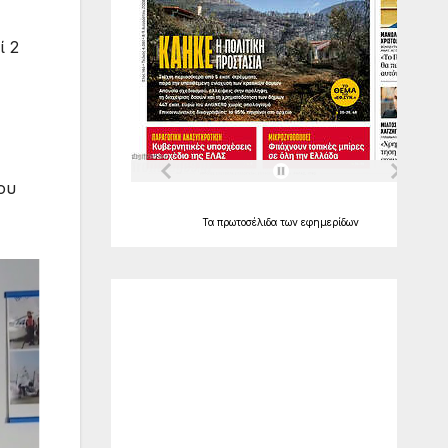
ί 2
ου
Τα
πρωτοσέλιδα
των
εφημερίδων
Ο Καιρός
Alexandroupolis
11:39,
Αυγ 8, 2026
°C