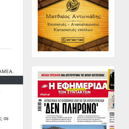
ί
ς σε