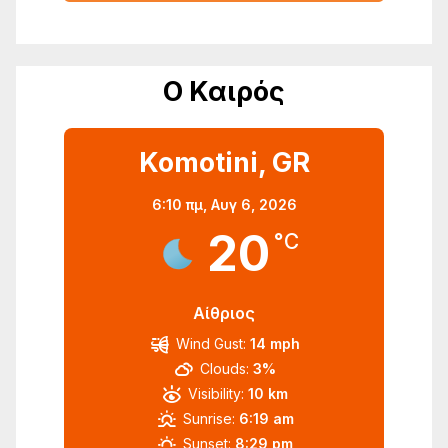
Ο Καιρός
Komotini, GR
6:10 πμ,
Αυγ 6, 2026
20
°C
Αίθριος
Wind Gust:
14 mph
Clouds:
3%
Visibility:
10 km
Sunrise:
6:19 am
Sunset:
8:29 pm