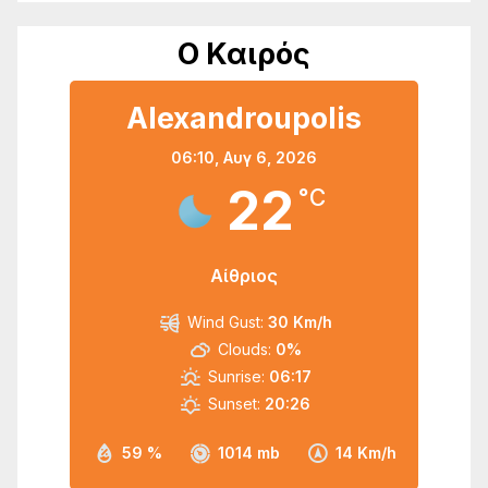
Ο Καιρός
Alexandroupolis
06:10,
Αυγ 6, 2026
22
°C
Αίθριος
Wind Gust:
30 Km/h
Clouds:
0%
Sunrise:
06:17
Sunset:
20:26
59 %
1014 mb
14 Km/h