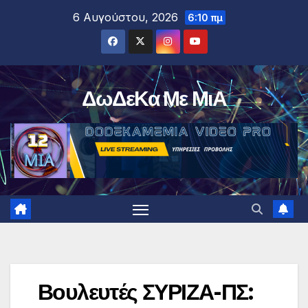
Μετάβαση
6 Αυγούστου, 2026
6:10 πμ
στο
περιεχόμενο
ΔωΔεΚα Με ΜιΑ
Βουλευτές ΣΥΡΙΖΑ-ΠΣ: