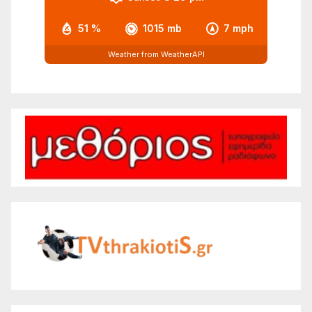
51 %
1015 mb
7 mph
Weather from WeatherAPI