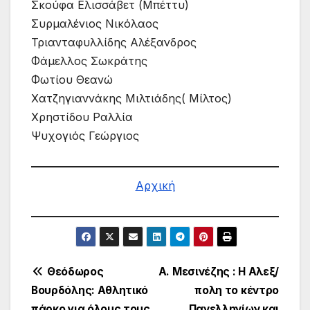
Σκούφα Ελισσάβετ (Μπέττυ)
Συρμαλένιος Νικόλαος
Τριανταφυλλίδης Αλέξανδρος
Φάμελλος Σωκράτης
Φωτίου Θεανώ
Χατζηγιαννάκης Μιλτιάδης( Μίλτος)
Χρηστίδου Ραλλία
Ψυχογιός Γεώργιος
Αρχική
Πλοήγηση
Θεόδωρος
Α. Μεσινέζης : Η Αλεξ/
Βουρδόλης: Αθλητικό
πολη το κέντρο
άρθρων
πάρκο για όλους τους
Πανελληνίων και