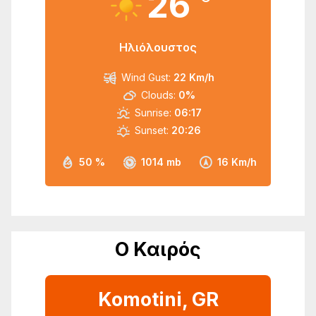
26
Ηλιόλουστος
Wind Gust:
22 Km/h
Clouds:
0%
Sunrise:
06:17
Sunset:
20:26
50 %
1014 mb
16 Km/h
Ο Καιρός
Komotini, GR