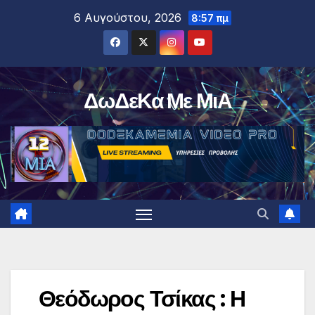
Μετάβαση
6 Αυγούστου, 2026
8:57 πμ
στο
περιεχόμενο
ΔωΔεΚα Με ΜιΑ
Θεόδωρος Τσίκας : Η