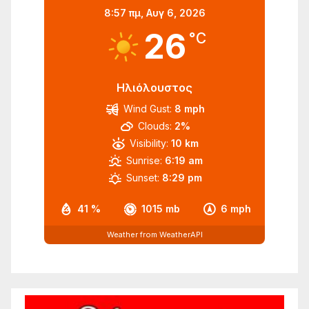
8:57 πμ,
Αυγ 6, 2026
26
°C
Ηλιόλουστος
Wind Gust:
8 mph
Clouds:
2%
Visibility:
10 km
Sunrise:
6:19 am
Sunset:
8:29 pm
41 %
1015 mb
6 mph
Weather from WeatherAPI