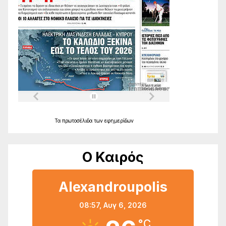
Τα
πρωτοσέλιδα
των
εφημερίδων
Ο Καιρός
Alexandroupolis
08:57,
Αυγ 6, 2026
°C