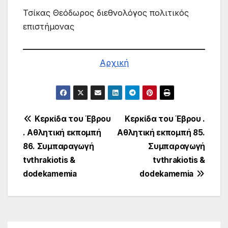
Τσίκας Θεόδωρος διεθνολόγος πολιτικός
επιστήμονας
Αρχική
Πλοήγηση
Κερκίδα του Έβρου
Κερκίδα του Έβρου .
. Αθλητική εκπομπή
Αθλητική εκπομπή 85.
άρθρων
86. Συμπαραγωγή
Συμπαραγωγή
tvthrakiotis &
tvthrakiotis &
dodekamemia
dodekamemia