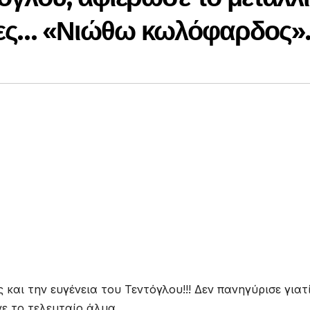
νες… «Νιώθω κωλόφαρδος
αι την ευγένεια του Τεντόγλου!!! Δεν πανηγύρισε γιατ
ε το τελευταίο άλμα.