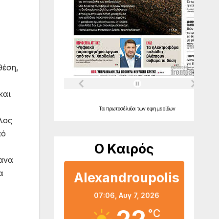
θέση,
και
Τα
πρωτοσέλιδα
των
εφημερίδων
λος
πό
Ο Καιρός
κανα
α
Alexandroupolis
07:06,
Αυγ 7, 2026
°C