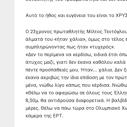
Αυτό το ήθος και ευγένεια του είναι το ΧΡ
Ο 23χρονος πρωταθλητής Μίλτος Τεντόγλου 
άλματά του «ήταν χάλια», όμως στο τέλος έ
συμπληρώνοντας πως ήταν «τυχερός».
«Δεν το περίμενα να κερδίσω, ειδικά έτσι 
άτυχος μαζί, γιατί δεν έκανα καθόλου καλά 
πέντε προσπάθειές μου. Ήταν… χάλια. Δεν ξ
έκανα ακριβώς την ίδια επίδοση με τον πρώ
μένα, νιώθω λίγο κάπως που κέρδισα. Νιώθ
«Θέλω να το αφιερώσω σε όλους τους Έλλην
8,50μ. θα αντιδρούσα διαφορετικά. Η βαλβί
μέρες. Θέλω να πάω τώρα στο Ολυμπιακό Χω
κάμερα της ΕΡΤ.