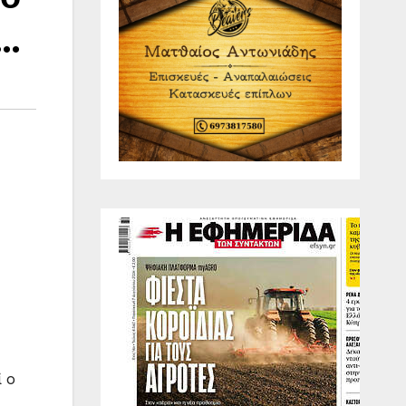
»…
ί ο