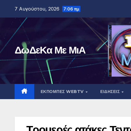
Μετάβαση
7 Αυγούστου, 2026
7:06 πμ
στο
περιεχόμενο
ΔωΔεΚα Με ΜιΑ
ΕΚΠΟΜΠΕΣ WEBTV
ΕΙΔΗΣΕΙΣ
Τρομερές ατάκες Τεντ