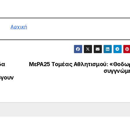
Αρχική
δα
ΜεΡΑ25 Τομέας Αθλητισμού: «Θοδω
συγγνώμ
βγουν