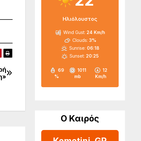
22
Ηλιόλουστος
Wind Gust:
24 Km/h
Clouds:
3%
Sunrise:
06:18
Sunset:
20:25
ρή
69
1011
12
η»
%
mb
Km/h
Ο Καιρός
Komotini, GR