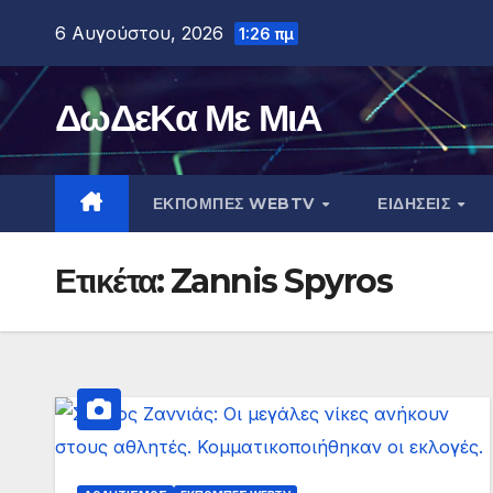
Μετάβαση
6 Αυγούστου, 2026
1:26 πμ
στο
περιεχόμενο
ΔωΔεΚα Με ΜιΑ
ΕΚΠΟΜΠΕΣ WEBTV
ΕΙΔΗΣΕΙΣ
Ετικέτα:
Zannis Spyros