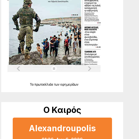
Τα
πρωτοσέλιδα
των
εφημερίδων
Ο Καιρός
Alexandroupolis