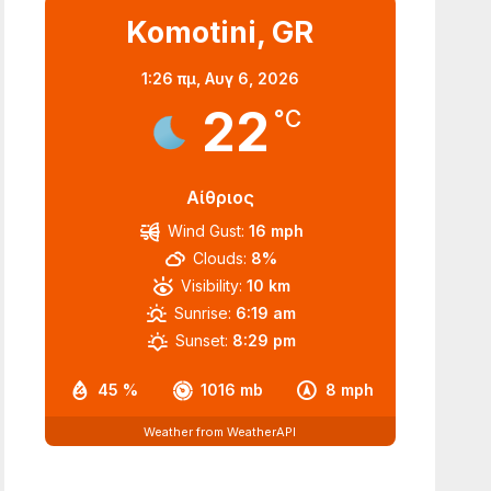
Komotini, GR
1:26 πμ,
Αυγ 6, 2026
22
°C
Αίθριος
Wind Gust:
16 mph
Clouds:
8%
Visibility:
10 km
Sunrise:
6:19 am
Sunset:
8:29 pm
45 %
1016 mb
8 mph
Weather from WeatherAPI