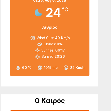
01:26,
Αυγ 6, 2026
24
°C
Αίθριος
Wind Gust:
40 Km/h
Clouds:
0%
Sunrise:
06:17
Sunset:
20:26
60 %
1015 mb
22 Km/h
Ο Καιρός