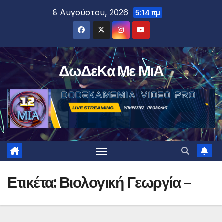
Μετάβαση
8 Αυγούστου, 2026
5:14 πμ
στο
περιεχόμενο
ΔωΔεΚα Με ΜιΑ
Ετικέτα:
Βιολογική Γεωργία –