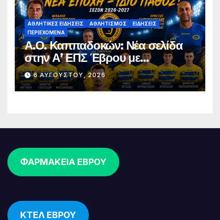
ΑΘΛΗΤΙΚΈΣ ΕΙΔΉΣΕΙΣ
ΑΘΛΗΤΙΣΜΌΣ
ΕΙΔΉΣΕΙΣ
ΠΕΡΙΕΧΌΜΕΝΑ
Α.Ο. Καππαδοκών: Νέα σελίδα
στην Α’ ΕΠΣ Έβρου με
φιλοδοξίες, σταθερότητα και
6 ΑΥΓΟΎΣΤΟΥ, 2026
επένδυση στη νέα γενιά
ΦΑΡΜΑΚΕΙΑ ΕΒΡΟΥ
ΚΤΕΛ ΕΒΡΟΥ