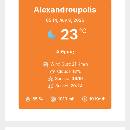
Alexandroupolis
05:14,
Αυγ 8, 2026
23
°C
Αίθριος
Wind Gust:
21 Km/h
Clouds:
13%
Sunrise:
06:19
Sunset:
20:24
55 %
1010 mb
10 Km/h