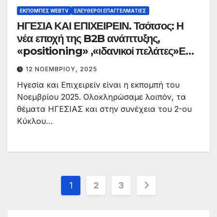
ΕΚΠΟΜΠΈΣ WEBTV
ΕΛΕΎΘΕΡΟΙ ΕΠΑΓΓΕΛΜΑΤΊΕΣ
ΗΓΕΣΙΑ ΚΑΙ ΕΠΙΧΕΙΡΕΙΝ. Τσότσος: Η
νέα εποχή της B2B ανάπτυξης,
«positioning» ,«ιδανικοί πελάτες»Ε8
Κ2.
12 ΝΟΕΜΒΡΊΟΥ, 2025
Ηγεσία και Επιχειρείν είναι η εκπομπή του
Νοεμβρίου 2025. Ολοκληρώσαμε λοιπόν, τα
θέματα ΗΓΕΣΙΑΣ και στην συνέχεια του 2-ου
Κύκλου…
Σελιδοποίηση
1
2
3
άρθρων