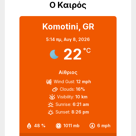
Ο Καιρός
Komotini, GR
5:14 πμ,
Αυγ 8, 2026
22
°C
Αίθριος
Wind Gust:
12 mph
Clouds:
16%
Visibility:
10 km
Sunrise:
6:21 am
Sunset:
8:26 pm
48 %
1011 mb
6 mph