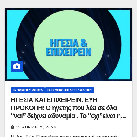
ΕΚΠΟΜΠΈΣ WEBTV
ΕΛΕΎΘΕΡΟΙ ΕΠΑΓΓΕΛΜΑΤΊΕΣ
ΗΓΕΣΙΑ ΚΑΙ ΕΠΙΧΕΙΡΕΙΝ. ΕΥΗ
ΠΡΟΚΟΠΗ: Ο ηγέτης που λέει σε όλα
“ναί” δείχνει αδυναμία . Το “όχι”είναι η
πραγματική δύναμη. Ε3 Κ3
15 ΑΠΡΙΛΊΟΥ, 2026