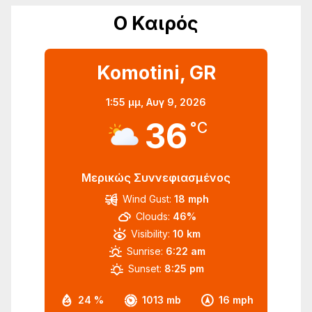
Ο Καιρός
Komotini, GR
1:55 μμ,
Αυγ 9, 2026
36
°C
Μερικώς Συννεφιασμένος
Wind Gust:
18 mph
Clouds:
46%
Visibility:
10 km
Sunrise:
6:22 am
Sunset:
8:25 pm
24 %
1013 mb
16 mph