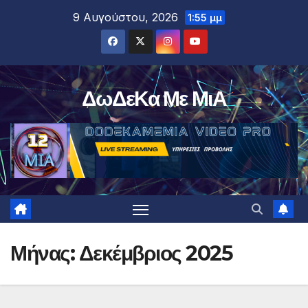
Μετάβαση
9 Αυγούστου, 2026
1:55 μμ
στο
περιεχόμενο
ΔωΔεΚα Με ΜιΑ
Μήνας:
Δεκέμβριος 2025