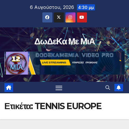
Μετάβαση
6 Αυγούστου, 2026
4:30 μμ
στο
περιεχόμενο
ΔωΔεΚα Με ΜιΑ
Ετικέτα:
TENNIS EUROPE