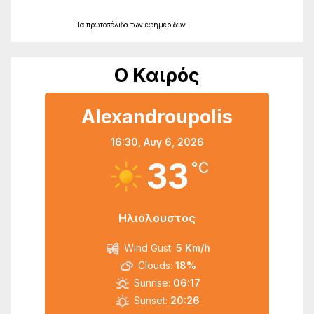
Τα
πρωτοσέλιδα
των
εφημερίδων
Ο Καιρός
Alexandroupolis
16:30,
Αυγ 6, 2026
33
°C
Ηλιόλουστος
Wind Gust:
5 Km/h
Clouds:
18%
Sunrise:
06:17
Sunset:
20:26