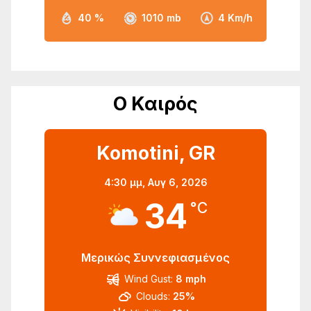
40 %
1010 mb
4 Km/h
Ο Καιρός
Komotini, GR
4:30 μμ,
Αυγ 6, 2026
34
°C
Μερικώς Συννεφιασμένος
Wind Gust:
8 mph
Clouds:
25%