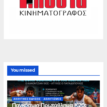
You missed
ΑΘΛΗΤΙΚΈΣ ΕΙΔΉΣΕΙΣ
ΑΘΛΗΤΙΣΜΌΣ
Παγκόσμιο Πρωτάθλημα Κ20: