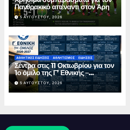
Πανθρακικό απέναντι στον Άρη
5 ΑΥΓΟΎΣΤΟΥ, 2026
ΑΘΛΗΤΙΚΈΣ ΕΙΔΉΣΕΙΣ
ΑΘΛΗΤΙΣΜΌΣ
ΕΙΔΉΣΕΙΣ
Σέντρα στις 11 Οκτωβρίου για τον
1ο όμιλο της Γ’ Εθνικής –
Ανακοινώθηκε το πλήρες
5 ΑΥΓΟΎΣΤΟΥ, 2026
πρόγραμμα